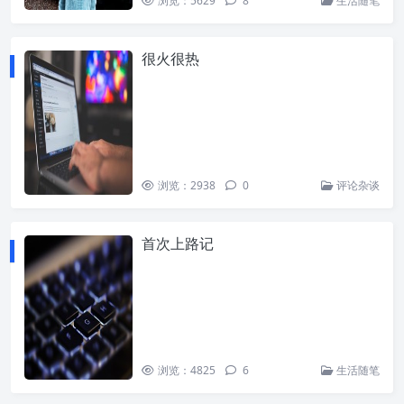
浏览：5629
8
生活随笔
很火很热
浏览：2938
0
评论杂谈
首次上路记
浏览：4825
6
生活随笔