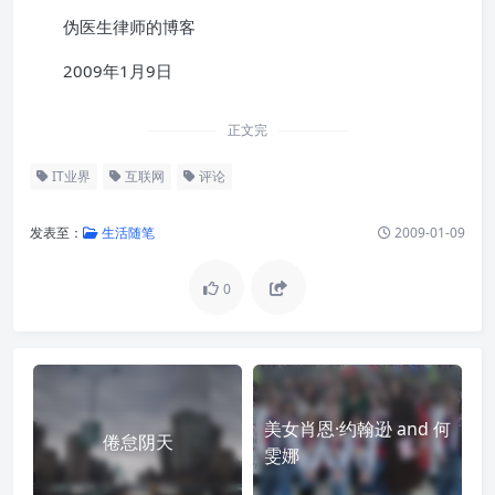
伪医生律师的博客
2009年1月9日
正文完
IT业界
互联网
评论
发表至：
生活随笔
2009-01-09
0
美女肖恩·约翰逊 and 何
倦怠阴天
雯娜