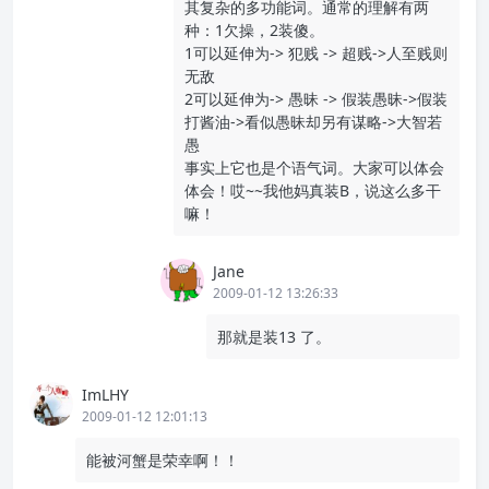
其复杂的多功能词。通常的理解有两
种：1欠操，2装傻。
1可以延伸为-> 犯贱 -> 超贱->人至贱则
无敌
2可以延伸为-> 愚昧 -> 假装愚昧->假装
打酱油->看似愚昧却另有谋略->大智若
愚
事实上它也是个语气词。大家可以体会
体会！哎~~我他妈真装B，说这么多干
嘛！
Jane
2009-01-12 13:26:33
那就是装13 了。
ImLHY
2009-01-12 12:01:13
能被河蟹是荣幸啊！！