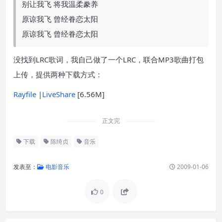
别让我飞 将我温柔豢养
原谅我飞 曾经眷恋太阳
原谅我飞 曾经眷恋太阳
没找到LRC歌词，我自己做了一个LRC，联合MP3歌曲打包
上传，提供两种下载方式：
Rayfile
|
LiveShare
[6.56M]
正文完
下载
陈绮贞
音乐
发表至：
电影音乐
2009-01-06
0