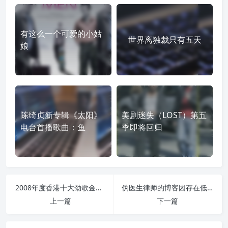
有这么一个可爱的小姑
世界离独裁只有五天
娘
陈绮贞新专辑《太阳》
美剧迷失（LOST）第五
电台首播歌曲：鱼
季即将回归
2008年度香港十大劲歌金曲 有感
伪医生律师的博客因存在低俗内容致网友的道歉信
上一篇
下一篇