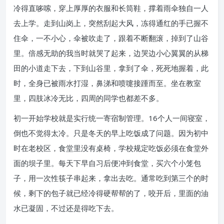
冷得直哆嗦，穿上厚厚的衣服和长筒鞋，撑着雨伞独自一人
去上学。走到山岗上，突然刮起大风，冻得通红的手已握不
住伞，一不小心，伞被吹走了，跟着不断翻滚，掉到了山谷
里。倍感无助的我当时就哭了起来，边哭边小心翼翼的从梯
田的小道走下去，下到山谷里，拿到了伞，死死地握着，此
时，全身已被雨水打湿，鼻涕和喷嚏接踵而至。坐在教室
里，四肢冰冷无比，四周的同学也都差不多。
初一开始学校就是实行统一寄宿制管理。16个人一间寝室，
倒也不觉得太冷。只是冬天的早上吃饭成了问题。因为初中
时在老校区，食堂里没有桌椅，学校规定吃饭必须在食堂外
面的坝子里。每天下早自习后便冲到食堂，买六个小笼包
子，用一次性筷子串起来，拿出去吃。通常吃到第三个的时
候，剩下的包子就已经冷得硬帮帮的了，咬开后，里面的油
水已凝固，不过还是得吃下去。