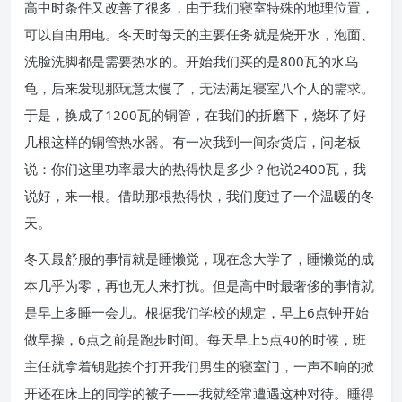
高中时条件又改善了很多，由于我们寝室特殊的地理位置，
可以自由用电。冬天时每天的主要任务就是烧开水，泡面、
洗脸洗脚都是需要热水的。开始我们买的是800瓦的水乌
龟，后来发现那玩意太慢了，无法满足寝室八个人的需求。
于是，换成了1200瓦的铜管，在我们的折磨下，烧坏了好
几根这样的铜管热水器。有一次我到一间杂货店，问老板
说：你们这里功率最大的热得快是多少？他说2400瓦，我
说好，来一根。借助那根热得快，我们度过了一个温暖的冬
天。
冬天最舒服的事情就是睡懒觉，现在念大学了，睡懒觉的成
本几乎为零，再也无人来打扰。但是高中时最奢侈的事情就
是早上多睡一会儿。根据我们学校的规定，早上6点钟开始
做早操，6点之前是跑步时间。每天早上5点40的时候，班
主任就拿着钥匙挨个打开我们男生的寝室门，一声不响的掀
开还在床上的同学的被子——我就经常遭遇这种对待。睡得