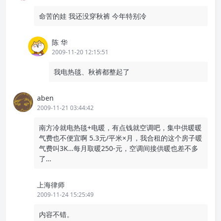
命苦的娃 我还没穿秋裤 今年特别冷
陈 华
2009-11-20 12:15:51
我电热毯、秋裤都整起了
aben
2009-11-21 03:44:42
南方冷就电热毯+电暖，有点钱就空调吧，集中供暖暖
气费也不便宜啊 5.3元/平米×月，我合租的这个房子暖
气费叫3K…每月取暖250-元，空调间接供暖也差不多
了…
上海律师
2009-11-24 15:25:49
内容不错。