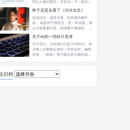
到让人难以置信：手机点一下—验证头
像—提交—...
终于还是去看了《功夫女足》
先说结论：值得去看，但质量的确不
高。 电影对于我而言，是一种消遣，我
认为最重要的是：剧情够不够精彩。 比
如，喜...
关于AI的一些碎片思考
无可否认，当前我们已处于AI时代。 昨
天晚上在翻阅近期的一些杂志时，赫然
发现，《财新》周刊最近的几期封面报
道内...
日
志归档
志
归
档