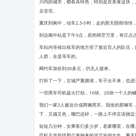
川内的城市，都各具特色，特别是在美食这块，
去尝尝。
重庆到阆中，动车2.5小时，走的那天阴雨绵绵
到达阆中站是下午3点，居然晴空万里，有亿点
车站内等候出租车的地方排了接近百人的队伍，
人群，全是等车的。
网约车加价到30多元，仍无人接单。
打听了一下，古城严重拥堵，车子出不来，也进
一些黑车司机趁火打劫，10块、20块一个人的
我们一家3人被迫分成两辆黑车。我坐的那辆车，
下，又骚又色，嘴巴还碎，一路上不停言语挑逗
短短几分钟，女乘客们多少岁，老家哪里，在哪
司机主攻前排那个单独来的河北沧州女生，事无