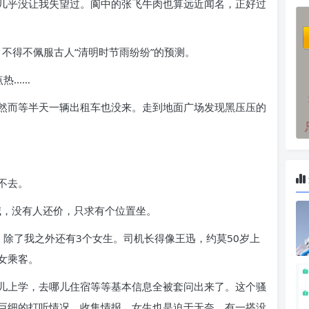
几乎没让我失望过。阆中的张飞牛肉也算远近闻名，正好过
，不得不佩服古人“清明时节雨纷纷”的预测。
点热……
然而等半天一辆出租车也没来。走到地面广场发现黑压压的
不去。
喊，没有人还价，只求有个位置坐。
除了我之外还有3个女生。司机长得像王迅，约莫50岁上
女乘客。
儿上学，去哪儿住宿等等基本信息全被套问出来了。这个骚
巨细的打听情况，收集情报，女生也是迫于无奈，有一搭没