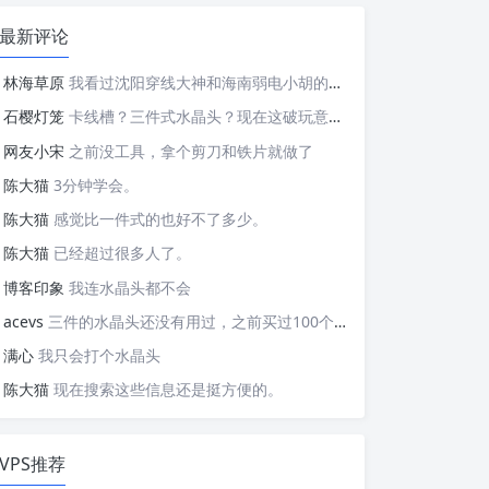
最新评论
林海草原
我看过沈阳穿线大神和海南弱电小胡的视频，他们做这些的熟练程度，是不是也是建立在这些翻车之上的....
石樱灯笼
卡线槽？三件式水晶头？现在这破玩意变得这么复杂了？
网友小宋
之前没工具，拿个剪刀和铁片就做了
陈大猫
3分钟学会。
陈大猫
感觉比一件式的也好不了多少。
陈大猫
已经超过很多人了。
博客印象
我连水晶头都不会
acevs
三件的水晶头还没有用过，之前买过100个水晶头还没有 用完。
满心
我只会打个水晶头
陈大猫
现在搜索这些信息还是挺方便的。
VPS推荐