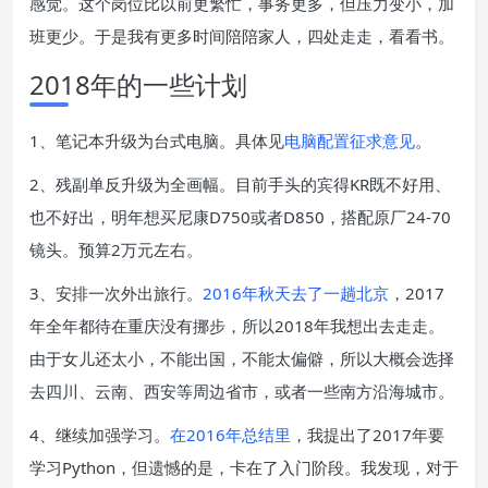
感觉。这个岗位比以前更繁忙，事务更多，但压力变小，加
班更少。于是我有更多时间陪陪家人，四处走走，看看书。
2018年的一些计划
1、笔记本升级为台式电脑。具体见
电脑配置征求意见
。
2、残副单反升级为全画幅。目前手头的宾得KR既不好用、
也不好出，明年想买尼康D750或者D850，搭配原厂24-70
镜头。预算2万元左右。
3、安排一次外出旅行。
2016年秋天去了一趟北京
，2017
年全年都待在重庆没有挪步，所以2018年我想出去走走。
由于女儿还太小，不能出国，不能太偏僻，所以大概会选择
去四川、云南、西安等周边省市，或者一些南方沿海城市。
4、继续加强学习。
在2016年总结里
，我提出了2017年要
学习Python，但遗憾的是，卡在了入门阶段。我发现，对于