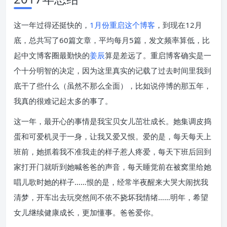
这一年过得还挺快的，
1月份重启这个博客
，到现在12月
底，总共写了60篇文章，平均每月5篇，发文频率算低，比
起中文博客圈最勤快的
姜辰
算是差远了。重启博客确实是一
个十分明智的决定，因为这里真实的记载了过去时间里我到
底干了些什么（虽然不那么全面），比如说停博的那五年，
我真的很难记起太多的事了。
这一年，最开心的事情是我宝贝女儿茁壮成长。她集调皮捣
蛋和可爱机灵于一身，让我又爱又恨。爱的是，每天每天上
班前，她抓着我不准我走的样子惹人疼爱，每天下班后回到
家打开门就听到她喊爸爸的声音，每天睡觉前在被窝里给她
唱儿歌时她的样子……恨的是，经常半夜醒来大哭大闹扰我
清梦，开车出去玩突然间不依不挠坏我情绪……明年，希望
女儿继续健康成长，更加懂事。爸爸爱你。