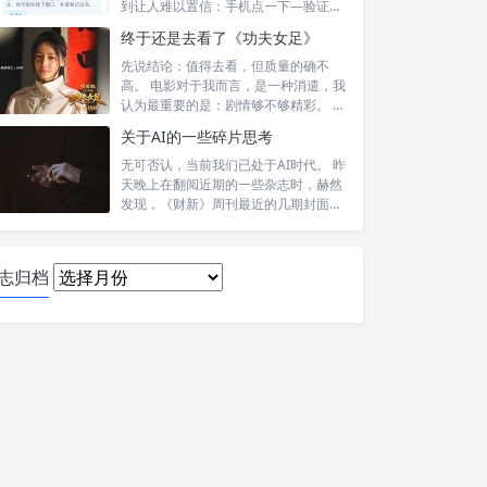
到让人难以置信：手机点一下—验证头
像—提交—...
终于还是去看了《功夫女足》
先说结论：值得去看，但质量的确不
高。 电影对于我而言，是一种消遣，我
认为最重要的是：剧情够不够精彩。 比
如，喜...
关于AI的一些碎片思考
无可否认，当前我们已处于AI时代。 昨
天晚上在翻阅近期的一些杂志时，赫然
发现，《财新》周刊最近的几期封面报
道内...
日
志归档
志
归
档