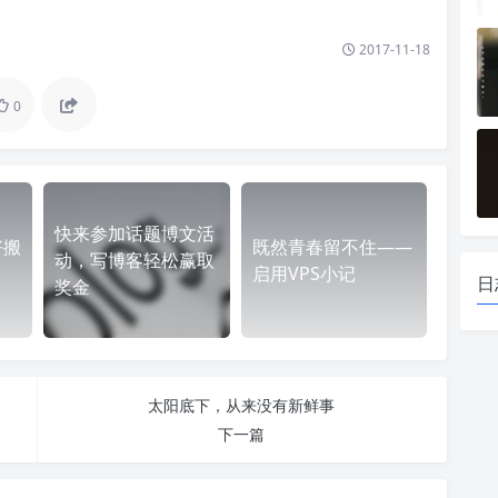
2017-11-18
0
快来参加话题博文活
好搬
既然青春留不住——
动，写博客轻松赢取
启用VPS小记
日
奖金
太阳底下，从来没有新鲜事
下一篇