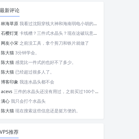
最新评论
林海草原
我看过沈阳穿线大神和海南弱电小胡的视频，他们做这些的熟练程度，是不是也是建立在这些翻车之上的....
石樱灯笼
卡线槽？三件式水晶头？现在这破玩意变得这么复杂了？
网友小宋
之前没工具，拿个剪刀和铁片就做了
陈大猫
3分钟学会。
陈大猫
感觉比一件式的也好不了多少。
陈大猫
已经超过很多人了。
博客印象
我连水晶头都不会
acevs
三件的水晶头还没有用过，之前买过100个水晶头还没有 用完。
满心
我只会打个水晶头
陈大猫
现在搜索这些信息还是挺方便的。
VPS推荐