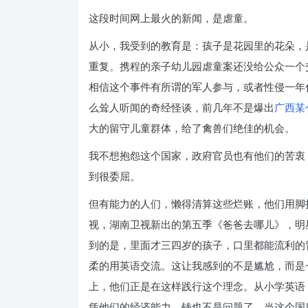
这段时间网上最火的新闻，是虐童。
从小，我受到的教育是：孩子是花园里的花朵，
重复。携程的亲子幼儿园虐童案还没给公众一个
相信这个事件有所谓的军人参与，或者性侵一年
么耸人听闻的奇经怪谈，前几年不是爆出
广西某
大的留守儿童群体，给了禽兽们绝佳的机会。
我不想抱怨这个国家，政府官员也有他们的苦衷
到很委屈。
但有能力的人们，懒得清算这些烂账，他们用脚
视，湖南卫视新出的第五季《爸爸去哪儿》，明
到的是，里面才三四岁的孩子，口里都能流利的
柔的用英语交流。这让我感到的不是尴尬，而是
上，他们正是在这样践行这个理念。从小学英语
凭他们的经济能力，钱也不是问题了。当这个国