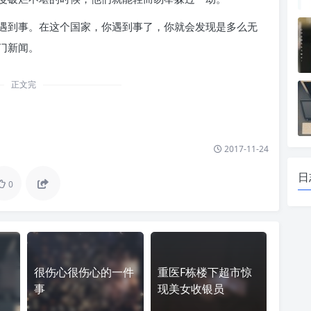
遇到事。在这个国家，你遇到事了，你就会发现是多么无
门新闻。
正文完
2017-11-24
日
0
很伤心很伤心的一件
重医F栋楼下超市惊
事
现美女收银员