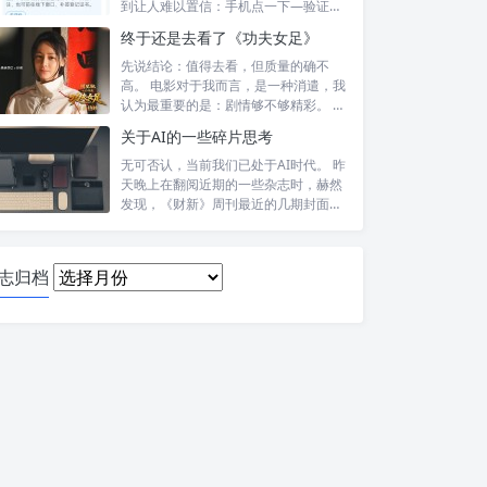
到让人难以置信：手机点一下—验证头
像—提交—...
终于还是去看了《功夫女足》
先说结论：值得去看，但质量的确不
高。 电影对于我而言，是一种消遣，我
认为最重要的是：剧情够不够精彩。 比
如，喜...
关于AI的一些碎片思考
无可否认，当前我们已处于AI时代。 昨
天晚上在翻阅近期的一些杂志时，赫然
发现，《财新》周刊最近的几期封面报
道内...
日
志归档
志
归
档