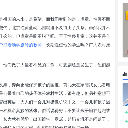
是祖国的未来，是希望。而我们看到的是，虐童、性侵不断
交代，北京红黄蓝幼儿园就迫不及待上了头条。虽然我并不
什么的，但虐童是跑不脱了吧。至于性侵儿童，这并不是什
个打着助学旗号的教师
，长期性侵他的学生吗？广大农村庞
，他们做了大量看不见的工作，可悲剧还是发生了，他们感
投票，奔向更能保护孩子的国度。前几天在家陪我女儿看电
星们带着自己的孩子体验农村生活，很有趣，但另外意想不
冒出英语，大人们一会儿对摄像机说中文，一会儿和孩子温
一种莫名其妙的紧张。俗话说得好，不要让孩子输在起跑线
，长大就有优势，出国留学、定居，起码交流不是问题了，
度破烂不堪的时候，他们就能轻而易举躲过一劫。