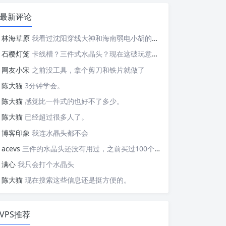
最新评论
林海草原
我看过沈阳穿线大神和海南弱电小胡的视频，他们做这些的熟练程度，是不是也是建立在这些翻车之上的....
石樱灯笼
卡线槽？三件式水晶头？现在这破玩意变得这么复杂了？
网友小宋
之前没工具，拿个剪刀和铁片就做了
陈大猫
3分钟学会。
陈大猫
感觉比一件式的也好不了多少。
陈大猫
已经超过很多人了。
博客印象
我连水晶头都不会
acevs
三件的水晶头还没有用过，之前买过100个水晶头还没有 用完。
满心
我只会打个水晶头
陈大猫
现在搜索这些信息还是挺方便的。
VPS推荐