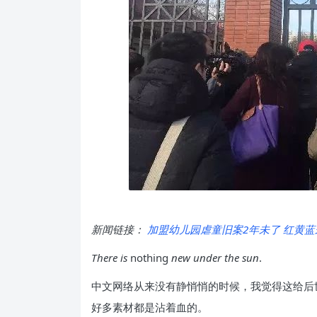
新闻链接：
加盟幼儿园虐童旧案2年未了 红黄
There
is
nothing
new
under
the
sun
.
中文网络从来没有静悄悄的时候，我觉得这给后
好多素材都是沾着血的。