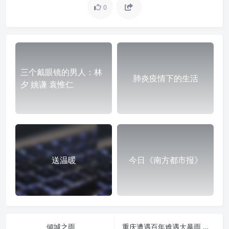
0
三个戴眼镜的男人：林
肺炎疫情下的生活
夕 姚谦 袁惟仁
送温暖
今日《南方都市报》
倾城之雨
重庆遭遇百年难遇大暴雨 损失惨重