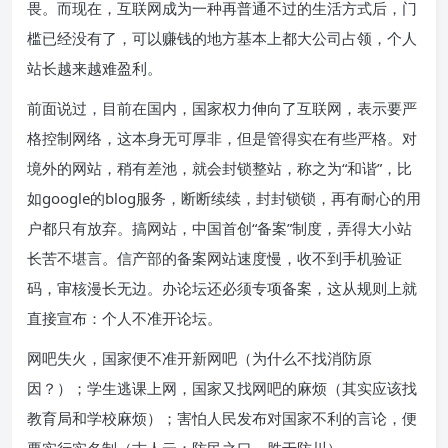
畏。而现在，互联网成为一种再普通不过的生活方式后，门
槛已经没有了，可以赚钱的地方基本上都大公司占领，个人
站长越来越难盈利。
前面说过，目前在国内，国家权力伸向了互联网，表示要严
格控制网络，这本身无可厚非，但是管得实在有些严格。对
境外的网站，稍有差池，就会封锁整站，称之为“和谐”，比
如google的blog服务，断断续续，封封锁锁，再有耐心的用
户都只有放弃。搞网站，中国首创“备案”制度，弄得大小站
长苦不堪言。信产部的备案网站速度慢，收不到手机验证
码，审核漫长无边。办论坛还必须专项备案，这从规则上就
直接宣布：个人不准开论坛。
网吧失火，国家便不准开新网吧（为什么不找消防原
因？）；学生逃课上网，国家又找网吧的麻烦（其实应该找
教育局和学校麻烦）；害怕人民发布对国家不利的言论，便