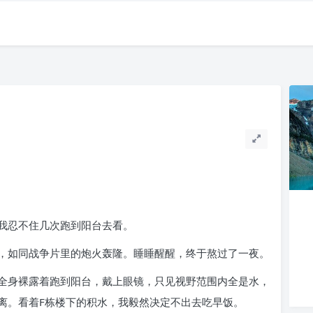
我忍不住几次跑到阳台去看。
，如同战争片里的炮火轰隆。睡睡醒醒，终于熬过了一夜。
全身裸露着跑到阳台，戴上眼镜，只见视野范围内全是水，
离。看着F栋楼下的积水，我毅然决定不出去吃早饭。