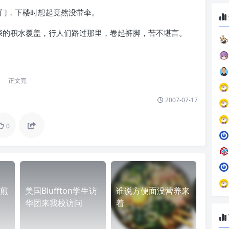
出门，下楼时想起竟然没带伞。
深的积水覆盖，行人们路过那里，卷起裤脚，苦不堪言。
正文完
2007-07-17
0
煎
美国Bluffton学生访
谁说方便面没营养来
华团来我校访问
着