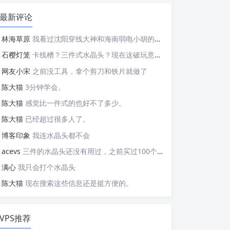
最新评论
林海草原
我看过沈阳穿线大神和海南弱电小胡的视频，他们做这些的熟练程度，是不是也是建立在这些翻车之上的....
石樱灯笼
卡线槽？三件式水晶头？现在这破玩意变得这么复杂了？
网友小宋
之前没工具，拿个剪刀和铁片就做了
陈大猫
3分钟学会。
陈大猫
感觉比一件式的也好不了多少。
陈大猫
已经超过很多人了。
博客印象
我连水晶头都不会
acevs
三件的水晶头还没有用过，之前买过100个水晶头还没有 用完。
满心
我只会打个水晶头
陈大猫
现在搜索这些信息还是挺方便的。
VPS推荐