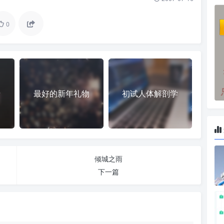
0
录
最好的新年礼物
初试人体解剖学
倾城之雨
下一篇