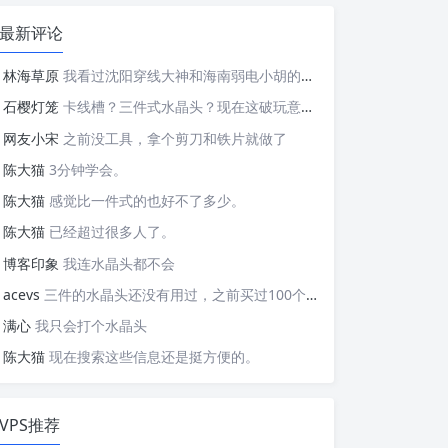
最新评论
林海草原
我看过沈阳穿线大神和海南弱电小胡的视频，他们做这些的熟练程度，是不是也是建立在这些翻车之上的....
石樱灯笼
卡线槽？三件式水晶头？现在这破玩意变得这么复杂了？
网友小宋
之前没工具，拿个剪刀和铁片就做了
陈大猫
3分钟学会。
陈大猫
感觉比一件式的也好不了多少。
陈大猫
已经超过很多人了。
博客印象
我连水晶头都不会
acevs
三件的水晶头还没有用过，之前买过100个水晶头还没有 用完。
满心
我只会打个水晶头
陈大猫
现在搜索这些信息还是挺方便的。
VPS推荐