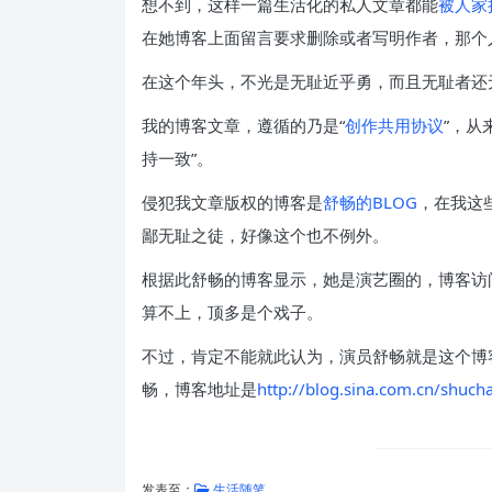
想不到，这样一篇生活化的私人文章都能
被人家
在她博客上面留言要求删除或者写明作者，那个
在这个年头，不光是无耻近乎勇，而且无耻者还
我的博客文章，遵循的乃是“
创作共用协议
”，从
持一致”。
侵犯我文章版权的博客是
舒畅的BLOG
，在我这
鄙无耻之徒，好像这个也不例外。
根据此舒畅的博客显示，她是演艺圈的，博客访问
算不上，顶多是个戏子。
不过，肯定不能就此认为，演员舒畅就是这个博
畅，博客地址是
http://blog.sina.com.cn/shuch
发表至：
生活随笔