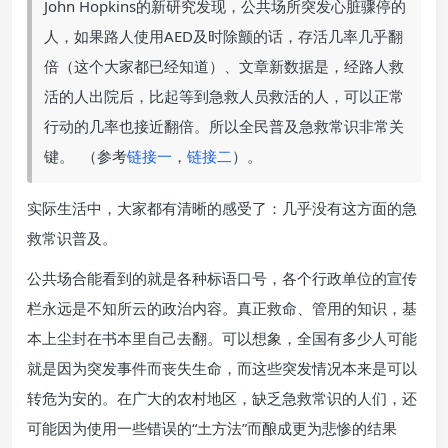
John Hopkins的新研究发现，公共场所突发心脏骤停的
人，如果路人使用AED及时除颤的话，存活几率几乎翻
倍（这个大家都已经知道）、文章新数据是，经路人救
活的人出院后，比起等到急救人员救活的人，可以正常
行动的几率也接近翻倍。所以全民普及急救常识非常关
键。 ​​​​ （参考
链接一
，
链接二
）。
实际生活中，大家都有清晰的感受了：几乎没有这方面的急
救常识普及。
公共场合能看到的就是各种标语口号，各个行政单位的宣传
栏永远是不知所云的政治内容。真正救命、管用的知识，基
本上尘封在书本里自己去翻。可以想象，全国有多少人可能
就是因为突发事件而丧失生命，而这些突发情况本来是可以
转危为安的。在广大的农村地区，缺乏急救常识的人们，还
可能因为使用一些错误的“土方法”而酿成更为悲惨的结果