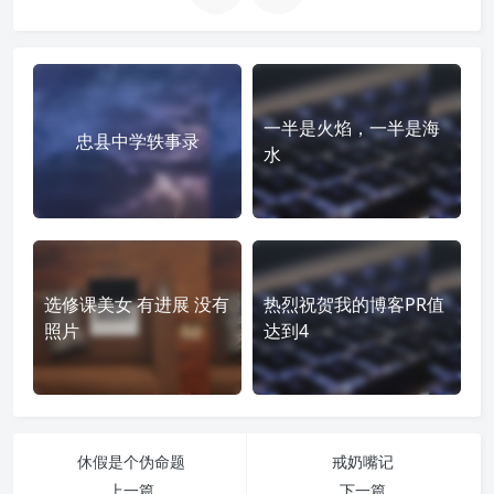
一半是火焰，一半是海
忠县中学轶事录
水
选修课美女 有进展 没有
热烈祝贺我的博客PR值
照片
达到4
休假是个伪命题
戒奶嘴记
上一篇
下一篇