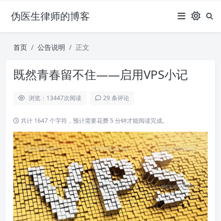
伪医生律师的博客
首页
公告说明
正文
既然青春留不住——启用VPS小记
浏览：13447
次阅读
29 条评论
共计 1647 个字符，预计需要花费 5 分钟才能阅读完成。