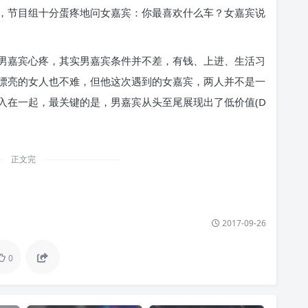
，节目组十分蛋疼地问女嘉宾：你最喜欢什么车？女嘉宾说
男嘉宾心疼，其实男嘉宾条件并不差，有钱、上进、生活习
漂亮的女人也不难，但他这次遇到的女嘉宾，两人并不是一
入在一起，最关键的是，男嘉宾从头至尾展现出了低价值(D
正文完
2017-09-26
0