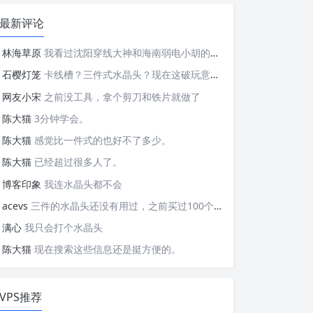
最新评论
林海草原
我看过沈阳穿线大神和海南弱电小胡的视频，他们做这些的熟练程度，是不是也是建立在这些翻车之上的....
石樱灯笼
卡线槽？三件式水晶头？现在这破玩意变得这么复杂了？
网友小宋
之前没工具，拿个剪刀和铁片就做了
陈大猫
3分钟学会。
陈大猫
感觉比一件式的也好不了多少。
陈大猫
已经超过很多人了。
博客印象
我连水晶头都不会
acevs
三件的水晶头还没有用过，之前买过100个水晶头还没有 用完。
满心
我只会打个水晶头
陈大猫
现在搜索这些信息还是挺方便的。
VPS推荐