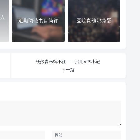
入
近期阅读书目简评
医院真他妈操蛋
既然青春留不住——启用VPS小记
下一篇