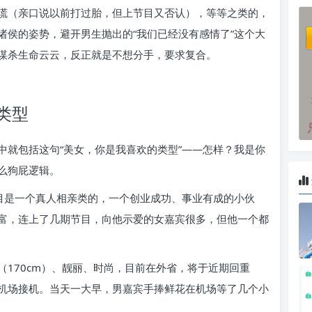
谎（亲口说以前打过胎，但上节目又否认），等等之类的，
诸侯的姿势，避开男生抛出的“我们已经没有感情了”这个大
谋杀生命云云，反正就是不想分手，要求复合。
类型
中就包括这句“美女，你是我喜欢的类型”——怎样？我是你
么狗屁逻辑。
节目是一个真人相亲类的，一个创业成功、事业有成的小伙
富，连上了几期节目，向他示爱的女嘉宾很多，但他一个都
170cm）、靓丽、时尚，目前在外省，将于近期回重
机场接机。当天一大早，男嘉宾手捧鲜花在机场等了几个小