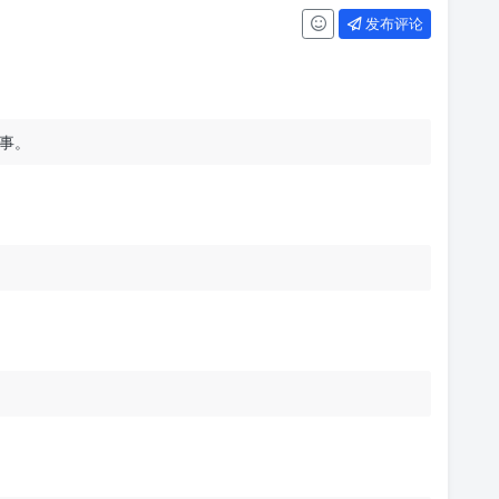
发布评论
事。
。