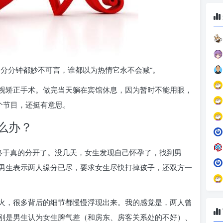
是分分钟都妙不可言，谁都以为热情它永不会减”。
视矫正手术。做完当天躺在宾馆休息，因为暂时不能用眼，
个节目，还挺有意思。
么办？
终于真的分开了。没几天，女生发现自己怀孕了，找到男
男生表示两人缘分已尽，要求女生尽快打掉孩子，还双方一
火，很多背后的细节都慢慢浮现出来。我的感觉是，两人曾
别是男生认为女生脾气差（和房东、房客关系处的不好）、