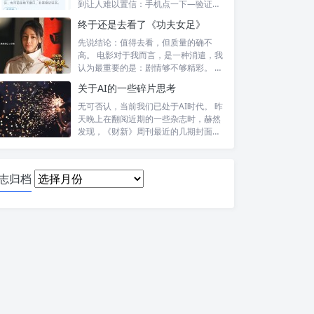
到让人难以置信：手机点一下—验证头
像—提交—...
终于还是去看了《功夫女足》
先说结论：值得去看，但质量的确不
高。 电影对于我而言，是一种消遣，我
认为最重要的是：剧情够不够精彩。 比
如，喜...
关于AI的一些碎片思考
无可否认，当前我们已处于AI时代。 昨
天晚上在翻阅近期的一些杂志时，赫然
发现，《财新》周刊最近的几期封面报
道内...
日
志归档
志
归
档