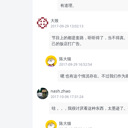
有道理。
大致
2017-09-29 13:02:13
节目上的都是套路，听听得了，当不得真。
己的饭店打广告。
陈大猫
2017-09-29 16:52:54
嗯 也有这个情况存在。不过我们作为
nash.zhao
2017-10-06 17:31:24
哇，，，我很讨厌看这种东西，太墨迹了。
陈大猫