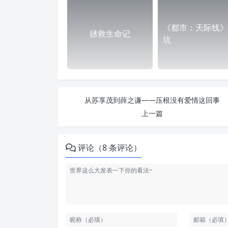
《都市：天际线》
拯救生命记
坑
从苏享茂到薛之谦——压根没有爱情这回事
上一篇
评论（8 条评论）