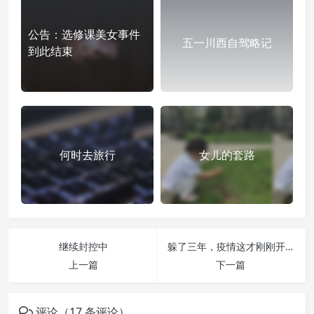
公告：选修课美女事件
五一川西自驾略记
到此结束
何时去旅行
女儿的套路
继续封控中
躲了三年，疫情这才刚刚开始
上一篇
下一篇
评论（17 条评论）