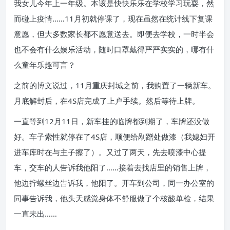
我女儿今年上一年级。本该是快快乐乐在学校学习玩耍，然
而碰上疫情……11月初就停课了，现在虽然在统计线下复课
意愿，但大多数家长都不愿意送去。即便去学校，一时半会
也不会有什么娱乐活动，随时口罩戴得严严实实的，哪有什
么童年乐趣可言？
之前的博文说过，11月重庆封城之前，我购置了一辆新车。
月底解封后，在4S店完成了上户手续。然后等待上牌。
一直等到12月11日，新车挂的临牌都到期了，车牌还没做
好。车子索性就停在了4S店，顺便给剐蹭处做漆（我媳妇开
进车库时在与主子擦了）。又过了两天，先去喷漆中心提
车，交车的人告诉我他阳了……接着去找店里的销售上牌，
他边拧螺丝边告诉我，他阳了。开车到公司，同一办公室的
同事告诉我，他头天感觉身体不舒服做了个核酸单检，结果
一直未出……