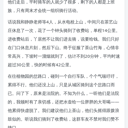
他们走后，平时骑车的人就少了很多，剩下的人都是上班
族，只有周末才会统一组织骑行活动。
话说我和静静老师等4人，从水电校上山，中间只在茶艺山
庄休息了一次，花了一个钟头骑到了收费站，单程14公里。
进收费站后，丫居然不让我们进去骑，说要给钱。我们只好
在门口休息片刻，然后下山。终于征服了茶山竹海，心情非
常高兴，下坡时一溜烟就到了，估计不到20分钟，平均时速
超过30公里，快的时候有42公里。
在往植物园的岔路口，碰到一个自行车队，个个气喘吁吁，
累得不行。他们还没上山，只是从城区骑到这个岔路口而
已。问了下，原来是法院的。不知为什么，一听他们是法院
的，我顿时有了亲切感，还把水壶给一位胖胖的大哥喝——
他累得快虚脱了。我们建议他们上茶山，他们头摇得跟拨浪
鼓似的。听说我们骑到了收费站，这群车友不禁对我们赞不
绝口。