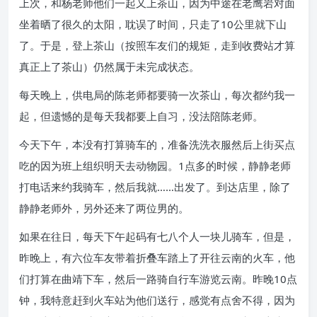
上次，和杨老师他们一起又上茶山，因为中途在老鹰岩对面
坐着晒了很久的太阳，耽误了时间，只走了10公里就下山
了。于是，登上茶山（按照车友们的规矩，走到收费站才算
真正上了茶山）仍然属于未完成状态。
每天晚上，供电局的陈老师都要骑一次茶山，每次都约我一
起，但遗憾的是每天我都要上自习，没法陪陈老师。
今天下午，本没有打算骑车的，准备洗洗衣服然后上街买点
吃的因为班上组织明天去动物园。1点多的时候，静静老师
打电话来约我骑车，然后我就……出发了。到达店里，除了
静静老师外，另外还来了两位男的。
如果在往日，每天下午起码有七八个人一块儿骑车，但是，
昨晚上，有六位车友带着折叠车踏上了开往云南的火车，他
们打算在曲靖下车，然后一路骑自行车游览云南。昨晚10点
钟，我特意赶到火车站为他们送行，感觉有点舍不得，因为