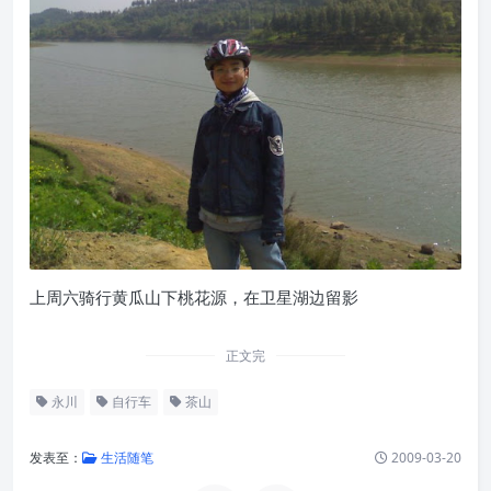
上周六骑行黄瓜山下桃花源，在卫星湖边留影
正文完
永川
自行车
茶山
发表至：
生活随笔
2009-03-20