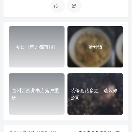
0
今日《南方都市报》
蛋炒饭
贵州西西弗书店落户重
装修套路多之：选装修
庆
公司