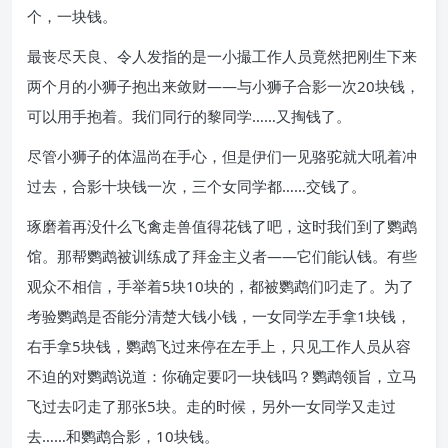
个，一块钱。
最丧尽天良、令人发指的是一小撮工作人员竟然把刚生下来
两个月的小狮子抱出来敛财——与小狮子合影一次20块钱，
可以用手抱着。我们同行的黎同学……又掏钱了。
尽管小狮子的体温尚在手心，但是伊们一见骆驼就大吼着冲
过去，合影十块钱一次，三个女同学都……交钱了。
琢磨着再没什么飞禽走兽值得花钱了吧，这时我们到了鹦鹉
馆。那帮鹦鹉被训练成了拜金主义者——它们能认钱。有些
观众不相信，手举着5块10块的，都被鹦鹉们叼走了。为了
考验鹦鹉是否能分清楚大钱小钱，一女同学左手拿1块钱，
右手拿5块钱，鹦鹉飞过来停在左手上，只见工作人员从容
不迫的对鹦鹉说道：你确定要叼一块钱吗？鹦鹉领旨，立马
飞过去叼走了那张5块。走的时候，另外一女同学又走过
去……和鹦鹉合影，10块钱。