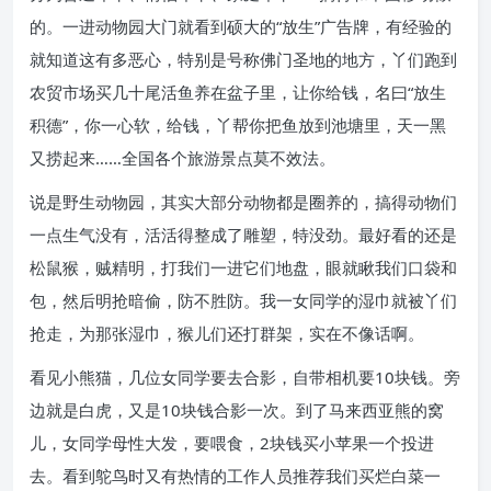
的。一进动物园大门就看到硕大的“放生”广告牌，有经验的
就知道这有多恶心，特别是号称佛门圣地的地方，丫们跑到
农贸市场买几十尾活鱼养在盆子里，让你给钱，名曰“放生
积德”，你一心软，给钱，丫帮你把鱼放到池塘里，天一黑
又捞起来……全国各个旅游景点莫不效法。
说是野生动物园，其实大部分动物都是圈养的，搞得动物们
一点生气没有，活活得整成了雕塑，特没劲。最好看的还是
松鼠猴，贼精明，打我们一进它们地盘，眼就瞅我们口袋和
包，然后明抢暗偷，防不胜防。我一女同学的湿巾就被丫们
抢走，为那张湿巾，猴儿们还打群架，实在不像话啊。
看见小熊猫，几位女同学要去合影，自带相机要10块钱。旁
边就是白虎，又是10块钱合影一次。到了马来西亚熊的窝
儿，女同学母性大发，要喂食，2块钱买小苹果一个投进
去。看到鸵鸟时又有热情的工作人员推荐我们买烂白菜一