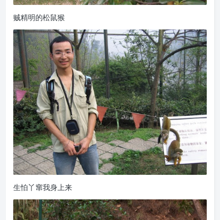
贼精明的松鼠猴
生怕丫窜我身上来