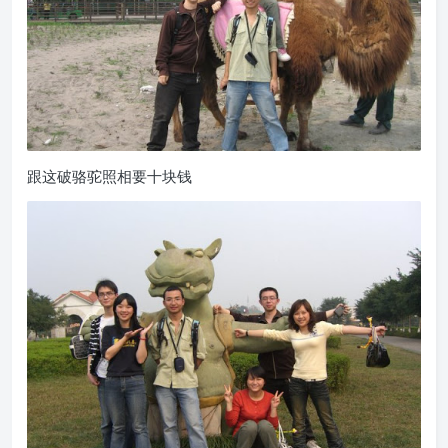
跟这破骆驼照相要十块钱