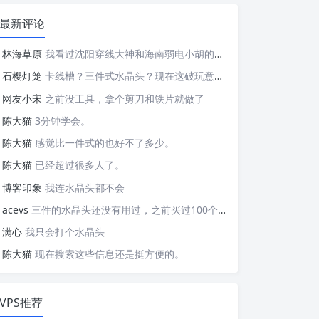
最新评论
林海草原
我看过沈阳穿线大神和海南弱电小胡的视频，他们做这些的熟练程度，是不是也是建立在这些翻车之上的....
石樱灯笼
卡线槽？三件式水晶头？现在这破玩意变得这么复杂了？
网友小宋
之前没工具，拿个剪刀和铁片就做了
陈大猫
3分钟学会。
陈大猫
感觉比一件式的也好不了多少。
陈大猫
已经超过很多人了。
博客印象
我连水晶头都不会
acevs
三件的水晶头还没有用过，之前买过100个水晶头还没有 用完。
满心
我只会打个水晶头
陈大猫
现在搜索这些信息还是挺方便的。
VPS推荐