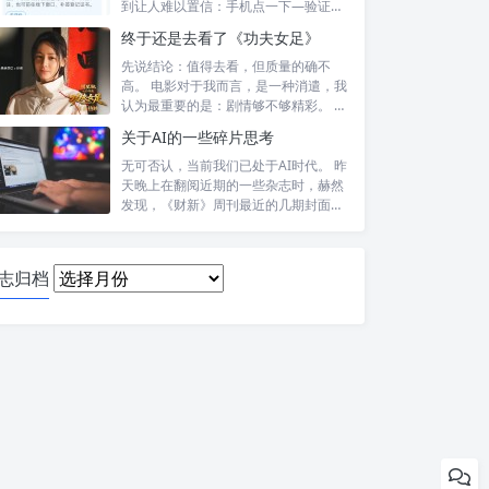
到让人难以置信：手机点一下—验证头
像—提交—...
终于还是去看了《功夫女足》
先说结论：值得去看，但质量的确不
高。 电影对于我而言，是一种消遣，我
认为最重要的是：剧情够不够精彩。 比
如，喜...
关于AI的一些碎片思考
无可否认，当前我们已处于AI时代。 昨
天晚上在翻阅近期的一些杂志时，赫然
发现，《财新》周刊最近的几期封面报
道内...
日
志归档
志
归
档