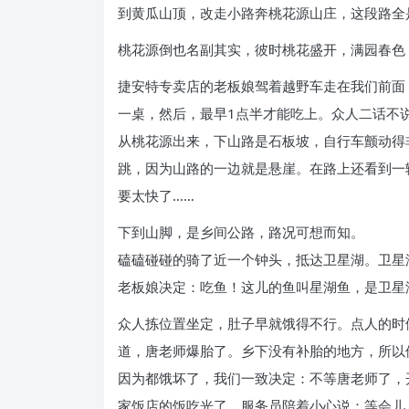
到黄瓜山顶，改走小路奔桃花源山庄，这段路全
桃花源倒也名副其实，彼时桃花盛开，满园春色
捷安特专卖店的老板娘驾着越野车走在我们前面
一桌，然后，最早1点半才能吃上。众人二话不
从桃花源出来，下山路是石板坡，自行车颤动得
跳，因为山路的一边就是悬崖。在路上还看到一
要太快了……
下到山脚，是乡间公路，路况可想而知。
磕磕碰碰的骑了近一个钟头，抵达卫星湖。卫星
老板娘决定：吃鱼！这儿的鱼叫星湖鱼，是卫星
众人拣位置坐定，肚子早就饿得不行。点人的时
道，唐老师爆胎了。乡下没有补胎的地方，所以
因为都饿坏了，我们一致决定：不等唐老师了，
家饭店的饭吃光了，服务员陪着小心说：等会儿