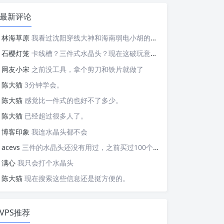
最新评论
林海草原
我看过沈阳穿线大神和海南弱电小胡的视频，他们做这些的熟练程度，是不是也是建立在这些翻车之上的....
石樱灯笼
卡线槽？三件式水晶头？现在这破玩意变得这么复杂了？
网友小宋
之前没工具，拿个剪刀和铁片就做了
陈大猫
3分钟学会。
陈大猫
感觉比一件式的也好不了多少。
陈大猫
已经超过很多人了。
博客印象
我连水晶头都不会
acevs
三件的水晶头还没有用过，之前买过100个水晶头还没有 用完。
满心
我只会打个水晶头
陈大猫
现在搜索这些信息还是挺方便的。
VPS推荐