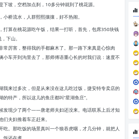
是下坡，空档加点刹，10多分钟就到了桃花源。
，小桥流水，人群熙熙攘攘，好不热闹。
，打算在桃花源吃午饭，结果一打听，首先，包席350块钱
说，下山。
非常厉害，整得我的手都麻木了。那一路下来真是心惊肉
辆小车开到沟里去了，那师傅语重心长的对我们说：速度不
湖我来过多次，但是从来没在这儿吃过饭，捷安特专卖店的
湖的特产，所以这儿的鱼庄都叫“星湖鱼庄”。
候发现少了两个——唐老师夫妇还没来。电话联系上后才知
他们夫妇推着车正赶来。
开吃。那吃饭的场景真叫一个狼吞虎咽，才几分钟，就把人
，饭还在煮……