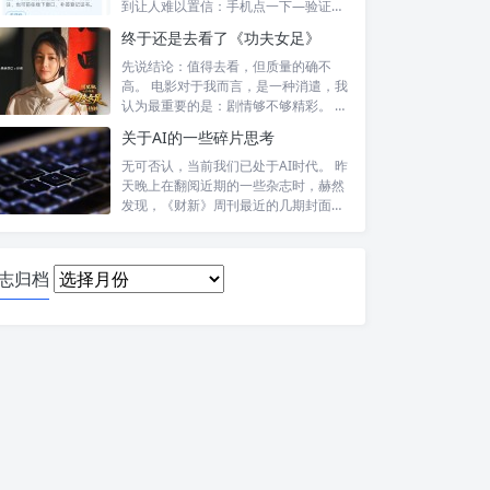
到让人难以置信：手机点一下—验证头
像—提交—...
终于还是去看了《功夫女足》
先说结论：值得去看，但质量的确不
高。 电影对于我而言，是一种消遣，我
认为最重要的是：剧情够不够精彩。 比
如，喜...
关于AI的一些碎片思考
无可否认，当前我们已处于AI时代。 昨
天晚上在翻阅近期的一些杂志时，赫然
发现，《财新》周刊最近的几期封面报
道内...
日
志归档
志
归
档