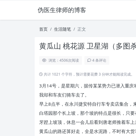
伪医生律师的博客
首页
生活随笔
正文
黄瓜山 桃花源 卫星湖（多图
浏览：4506
次阅读
4 条评论
共计 1021 个字符，预计需要花费 3 分钟才能阅读完成。
3月14号，是星期六，据传某某势力已潜入重
我却和车友们骑车去了。
早上8点半，在永川捷安特自行车专卖店集合，
白塔园那个长上坡，那个坡的特点是很长，只要
牙蹬上坡顶，休息一会儿后看到唐老师推着车上
黄瓜山的路还算好走，全是水泥路，不时有大货