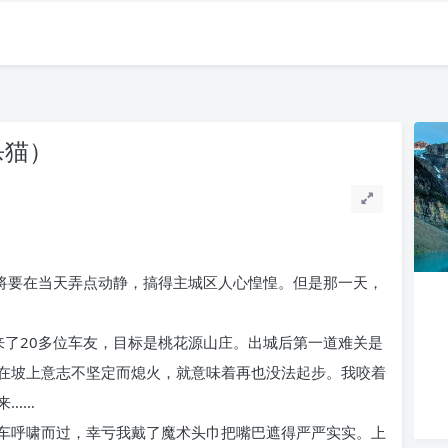
杀猫）
庆将要在当天弄点动静，搞得主城区人心惶惶。但是那一天，
来了20多位车友，目标是桃花源山庄。出城后第一道难关是
在坡上意志不坚定而熄火，就意味着再也没法起步。我咬着
来……
车呼啸而过，幸亏我戴了魔术头巾把嘴巴遮得严严实实。上