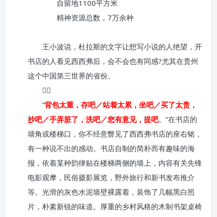
自留地1100平方米
精神资源总数，7万余种
王小波说，杜拉斯的文字让想写小说的人绝望，开
书店的人看见西西弗后，会不会也有同感?尤其在贵州
这个中国第三世界的省份。

”
背包太重，存吧／站着太累，坐吧／买了太贵，
抄吧／手弄脏了，洗吧／您有意见，提吧
。”在书店的
墙角或楼梯口，你不经意瞥见了西西弗书店的座右铭，
有一种说不出的感动。书店自制的简朴而有趣味的海
报，依着某种韵律贴在楼梯两侧的墙上，内容有关先锋
电影观摩，民俗摄影展览，野外旅行和新书发布推介
等。光滑的灰色水泥墙壁裸露着，装饰了几幅黑白照
片，朴素新锐的味道。厚重的乡村风格的木制书架桌椅