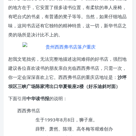
的地方在于，它安置了很多读书位置，有柔软的单人座椅，
有吧台式的书桌，有普通的凳子等等。当然，如果仔细地品
味，这间书店还有它独特的精神特质，这一切，新华书店之
类的场所是决计比不上的。
恕我文笔拙劣，无法完整地描述这间难得的好书店，强烈地
建议各位喜欢读书的朋友亲自光临西西弗书店，只需一次，
你一定会深深喜欢上它。西西弗书店的重庆店地址是：
沙坪
坝区三峡广场陈家湾出口华夏银座2楼（好乐迪斜对面）
下面引用
中华读书报
的说明：
西西弗书店
生于1993年8月8日，狮子座。
薛野、萧然、陈瑾、高冬梅等艰难创办