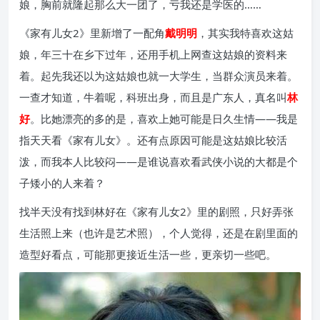
娘，胸前就隆起那么大一团了，亏我还是学医的……
《家有儿女2》里新增了一配角
戴明明
，其实我特喜欢这姑
娘，年三十在乡下过年，还用手机上网查这姑娘的资料来
着。起先我还以为这姑娘也就一大学生，当群众演员来着。
一查才知道，牛着呢，科班出身，而且是广东人，真名叫
林
好
。比她漂亮的多的是，喜欢上她可能是日久生情——我是
指天天看《家有儿女》。还有点原因可能是这姑娘比较活
泼，而我本人比较闷——是谁说喜欢看武侠小说的大都是个
子矮小的人来着？
找半天没有找到林好在《家有儿女2》里的剧照，只好弄张
生活照上来（也许是艺术照），个人觉得，还是在剧里面的
造型好看点，可能那更接近生活一些，更亲切一些吧。