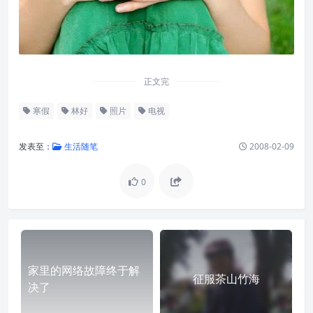
正文完
寒假
林好
照片
电视
发表至：
生活随笔
2008-02-09
0
家里的网络故障终于解
征服茶山竹海
决了