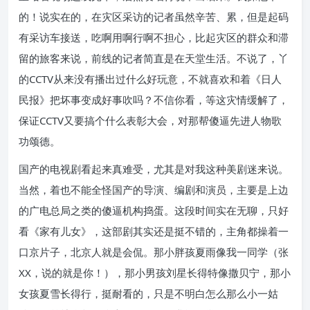
的！说实在的，在灾区采访的记者虽然辛苦、累，但是起码
有采访车接送，吃啊用啊行啊不担心，比起灾区的群众和滞
留的旅客来说，前线的记者简直是在天堂生活。不说了，丫
的CCTV从来没有播出过什么好玩意，不就喜欢和着《日人
民报》把坏事变成好事吹吗？不信你看，等这灾情缓解了，
保证CCTV又要搞个什么表彰大会，对那帮傻逼先进人物歌
功颂德。
国产的电视剧看起来真难受，尤其是对我这种美剧迷来说。
当然，着也不能全怪国产的导演、编剧和演员，主要是上边
的广电总局之类的傻逼机构捣蛋。这段时间实在无聊，只好
看《家有儿女》，这部剧其实还是挺不错的，主角都操着一
口京片子，北京人就是会侃。那小胖孩夏雨像我一同学（张
XX，说的就是你！），那小男孩刘星长得特像撒贝宁，那小
女孩夏雪长得行，挺耐看的，只是不明白怎么那么小一姑