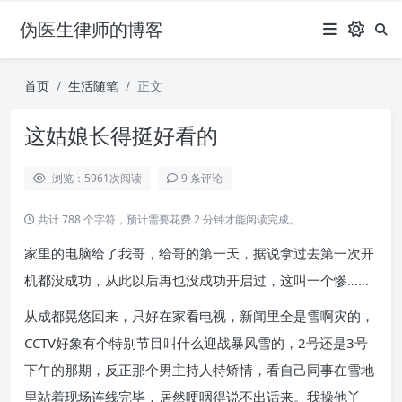
伪医生律师的博客
首页
生活随笔
正文
这姑娘长得挺好看的
浏览：5961
次阅读
9 条评论
共计 788 个字符，预计需要花费 2 分钟才能阅读完成。
家里的电脑给了我哥，给哥的第一天，据说拿过去第一次开
机都没成功，从此以后再也没成功开启过，这叫一个惨……
从成都晃悠回来，只好在家看电视，新闻里全是雪啊灾的，
CCTV好象有个特别节目叫什么迎战暴风雪的，2号还是3号
下午的那期，反正那个男主持人特矫情，看自己同事在雪地
里站着现场连线完毕，居然哽咽得说不出话来。我操他丫