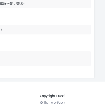
较感兴趣，嘿嘿~
！
Copyright Puock
Theme by
Puock