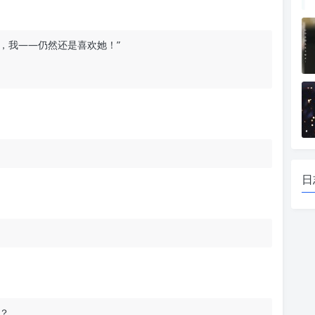
片，我——仍然还是喜欢她！”
日
？