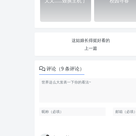
又又……叕换主机了
校园寻春
这姑娘长得挺好看的
上一篇
评论（9 条评论）