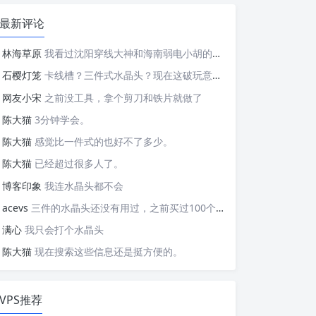
最新评论
林海草原
我看过沈阳穿线大神和海南弱电小胡的视频，他们做这些的熟练程度，是不是也是建立在这些翻车之上的....
石樱灯笼
卡线槽？三件式水晶头？现在这破玩意变得这么复杂了？
网友小宋
之前没工具，拿个剪刀和铁片就做了
陈大猫
3分钟学会。
陈大猫
感觉比一件式的也好不了多少。
陈大猫
已经超过很多人了。
博客印象
我连水晶头都不会
acevs
三件的水晶头还没有用过，之前买过100个水晶头还没有 用完。
满心
我只会打个水晶头
陈大猫
现在搜索这些信息还是挺方便的。
VPS推荐