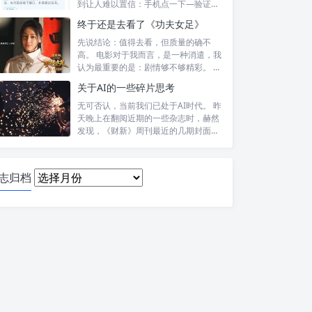
到让人难以置信：手机点一下—验证头
像—提交—...
终于还是去看了《功夫女足》
先说结论：值得去看，但质量的确不
高。 电影对于我而言，是一种消遣，我
认为最重要的是：剧情够不够精彩。 比
如，喜...
关于AI的一些碎片思考
无可否认，当前我们已处于AI时代。 昨
天晚上在翻阅近期的一些杂志时，赫然
发现，《财新》周刊最近的几期封面报
道内...
日
志归档
志
归
档