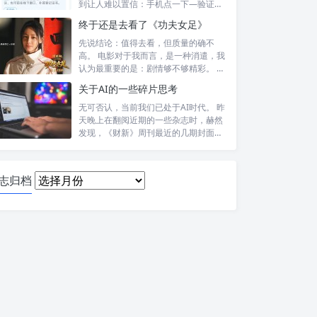
到让人难以置信：手机点一下—验证头
像—提交—...
终于还是去看了《功夫女足》
先说结论：值得去看，但质量的确不
高。 电影对于我而言，是一种消遣，我
认为最重要的是：剧情够不够精彩。 比
如，喜...
关于AI的一些碎片思考
无可否认，当前我们已处于AI时代。 昨
天晚上在翻阅近期的一些杂志时，赫然
发现，《财新》周刊最近的几期封面报
道内...
日
志归档
志
归
档