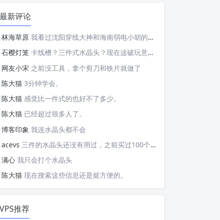
最新评论
林海草原
我看过沈阳穿线大神和海南弱电小胡的视频，他们做这些的熟练程度，是不是也是建立在这些翻车之上的....
石樱灯笼
卡线槽？三件式水晶头？现在这破玩意变得这么复杂了？
网友小宋
之前没工具，拿个剪刀和铁片就做了
陈大猫
3分钟学会。
陈大猫
感觉比一件式的也好不了多少。
陈大猫
已经超过很多人了。
博客印象
我连水晶头都不会
acevs
三件的水晶头还没有用过，之前买过100个水晶头还没有 用完。
满心
我只会打个水晶头
陈大猫
现在搜索这些信息还是挺方便的。
VPS推荐