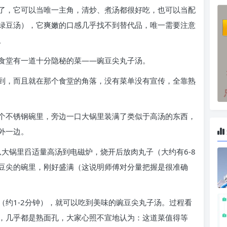
了，它可以当唯一主角，清炒、煮汤都很好吃，也可以当配
绿豆汤），它爽嫩的口感几乎找不到替代品，唯一需要注意
。
食堂有一道十分隐秘的菜——豌豆尖丸子汤。
到，而且就在那个食堂的角落，没有菜单没有宣传，全靠熟
个不锈钢碗里，旁边一口大锅里装满了类似于高汤的东西，
外一边。
从大锅里舀适量高汤到电磁炉，烧开后放肉丸子（大约有6-8
豆尖的碗里，刚好盛满（这说明师傅对分量把握是很准确
（约1-2分钟），就可以吃到美味的豌豆尖丸子汤。过程看
，几乎都是熟面孔，大家心照不宣地认为：这道菜值得等