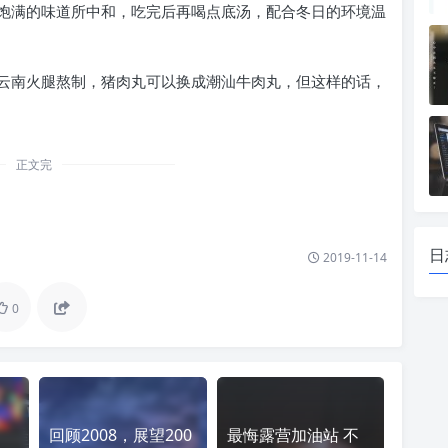
饱满的味道所中和，吃完后再喝点底汤，配合冬日的环境温
云南火腿熬制，猪肉丸可以换成潮汕牛肉丸，但这样的话，
正文完
日
2019-11-14
0
回顾2008，展望200
最悔露营加油站 不