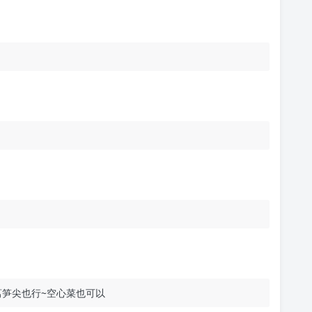
莴笋尖也行~空心菜也可以