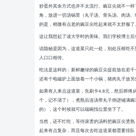
炒蛋外其余方式也并不太流行。豌豆尖就不一样
角，放进一切汤锅里（丸子汤、骨头汤、肉汤、
的是，稍微有点老的豌豆尖吃起来就不太舒服了
这让我想起了读大学时的美味。我们学校博士后
说隐秘是因为，这道菜只此一处，别处压根吃不
人口口相传。
吃法是这样的：新鲜嫩绿的豌豆尖提前放在若干
还有个电磁炉上面放着一个小锅，猪肉丸子放另
如果有人来点这道菜，先刷卡4.8元，然后师傅
个，记不清了），煮熟后连汤带丸子倒进铺满豌
的），这个时候就可以端碗找位置坐下了。
当然，还不忙吃，等待滚烫的汤料把豌豆尖烫熟
起来有点复杂，而且每次去吃这道菜都需要排队