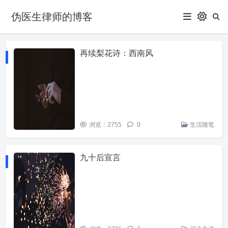
伪医生律师的博客
再续梨花诗：西南风
浏览：2755
0
生活随笔
九十后宣言