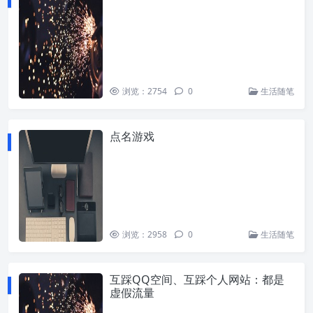
浏览：2754
0
生活随笔
点名游戏
浏览：2958
0
生活随笔
互踩QQ空间、互踩个人网站：都是
虚假流量