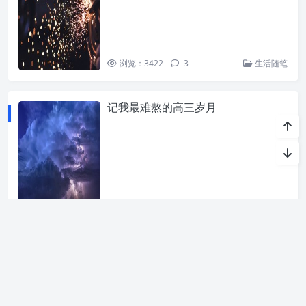
浏览：3422
3
生活随笔
记我最难熬的高三岁月
浏览：3122
1
生活随笔
«
1
...
77
78
79
80
81
»