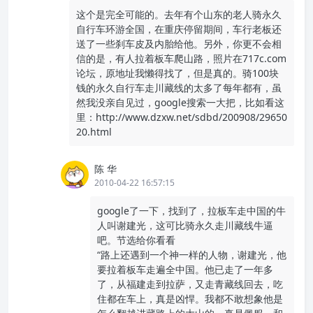
这个是完全可能的。去年有个山东的老人骑永久
自行车环游全国，在重庆停留期间，车行老板还
送了一些刹车皮及内胎给他。另外，你更不会相
信的是，有人拉着板车爬山路，照片在717c.com
论坛，原地址我懒得找了，但是真的。骑100块
钱的永久自行车走川藏线的太多了每年都有，虽
然我没亲自见过，google搜索一大把，比如看这
里：http://www.dzxw.net/sdbd/200908/29650
20.html
陈 华
2010-04-22 16:57:15
google了一下，找到了，拉板车走中国的牛
人叫谢建光，这可比骑永久走川藏线牛逼
吧。节选给你看看
“路上还遇到一个神一样的人物，谢建光，他
要拉着板车走遍全中国。他已走了一年多
了，从福建走到拉萨，又走青藏线回去，吃
住都在车上，真是凶悍。我都不敢想象他是