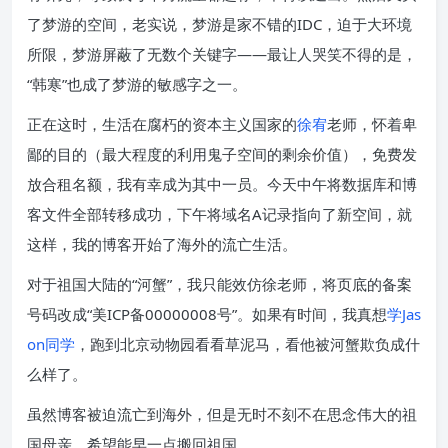
了梦游的空间，老实说，梦游是家不错的IDC，迫于大环境
所限，梦游屏蔽了无数个关键字——最让人哭笑不得的是，
“韩寒”也成了梦游的敏感字之一。
正在这时，生活在腐朽的资本主义国家的
徐宥
老师，怀着卑
鄙的目的（最大程度的利用鬼子空间的剩余价值），免费发
放合租名额，我有幸成为其中一员。今天中午将数据库和博
客文件全部转移成功，下午将域名A记录指向了新空间，就
这样，我的博客开始了海外的流亡生活。
对于祖国大陆的“河蟹”，我只能效仿徐老师，将页底的备案
号码改成“美ICP备00000008号”。如果有时间，我真想
学Jas
on同学
，跑到北京动物园看看草泥马，看他被河蟹欺负成什
么样了。
虽然博客被迫流亡到海外，但是无时不刻不在思念伟大的祖
国母亲，希望能早一点搬回祖国。