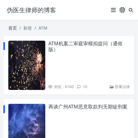
伪医生律师的博客
首页
标签
ATM
ATM机案二审庭审模拟提问（通俗
版）
浏览：6160
10
医事法律
再谈广州ATM恶意取款判无期徒刑案