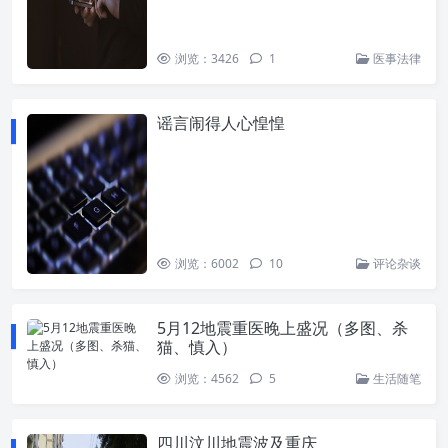
浏览：3426
1
医事法律
谣言闹得人心惶惶
浏览：6002
10
评论杂谈
5月12地震重医晚上盛况（多图、杀
猫、慎入）
浏览：4562
5
生活随笔
四川汶川地震波及重庆