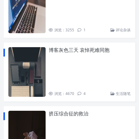
浏览：3255
1
评论杂谈
博客灰色三天 哀悼死难同胞
浏览：4670
4
生活随笔
挤压综合征的救治