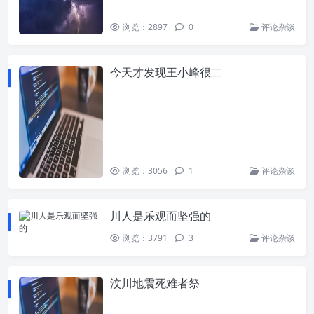
浏览：2897
0
评论杂谈
今天才发现王小峰很二
浏览：3056
1
评论杂谈
川人是乐观而坚强的
浏览：3791
3
评论杂谈
汶川地震死难者祭