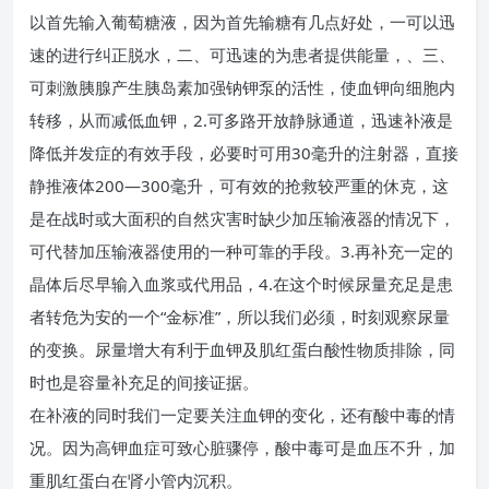
以首先输入葡萄糖液，因为首先输糖有几点好处，一可以迅
速的进行纠正脱水，二、可迅速的为患者提供能量，、三、
可刺激胰腺产生胰岛素加强钠钾泵的活性，使血钾向细胞内
转移，从而减低血钾，2.可多路开放静脉通道，迅速补液是
降低并发症的有效手段，必要时可用30毫升的注射器，直接
静推液体200—300毫升，可有效的抢救较严重的休克，这
是在战时或大面积的自然灾害时缺少加压输液器的情况下，
可代替加压输液器使用的一种可靠的手段。3.再补充一定的
晶体后尽早输入血浆或代用品，4.在这个时候尿量充足是患
者转危为安的一个“金标准”，所以我们必须，时刻观察尿量
的变换。尿量增大有利于血钾及肌红蛋白酸性物质排除，同
时也是容量补充足的间接证据。
在补液的同时我们一定要关注血钾的变化，还有酸中毒的情
况。因为高钾血症可致心脏骤停，酸中毒可是血压不升，加
重肌红蛋白在肾小管内沉积。