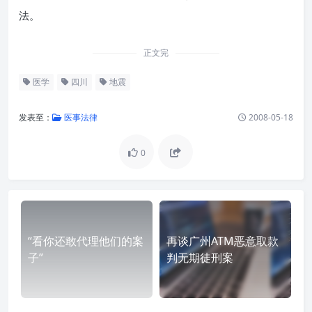
法。
正文完
医学
四川
地震
发表至：
医事法律
2008-05-18
0
“看你还敢代理他们的案
再谈广州ATM恶意取款
子”
判无期徒刑案