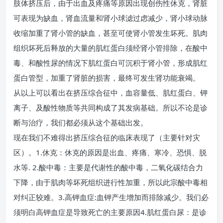
肢体挤压后，由于出血及疼痛等原因出现创伤性休克，肾脏
可表现为缺血，肾血流量和肾小球滤过虑减少，肾小球动脉
收缩加重了肾小管的缺血，甚至可使肾小管发生坏死。肌肉
组织坏死后释放的大量的肌红蛋白须经肾小管排除，在酸中
毒、和酸性尿的情况下肌红蛋白可沉积于肾小管，形成肌红
蛋白管型，加重了肾脏的损害，最终可发生肾功能衰竭。
从以上可以看出在挤压综合征中，血容量低、肌红蛋白、钾
离子、及酸性物质等共同构成了其发病基础。所以不论是诊
断与治疗，我们都必须从这个基础出发。
现在我们不难得出挤压综合征的临床表现了（主要针对灾
区）。1.休克：休克的原因是出血、疼痛、寒冷、恐惧、脱
水等. 2.酸中毒：主要是代谢性的酸中毒，二氧化碳结合力
下降，由于肌肉等坏死组织进行性加重，所以此宗酸中毒相
对纠正较难。3.高钾血症:血钾产生增加而排除减少。我们必
须明白高钾血症是导致死亡的主要原因4.肌红蛋白尿：是诊