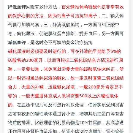
降低血钾风险有多种方法，
首先静推葡萄糖酸钙是非常有效
的保护心肌的方法，因为钙离子可拮抗钾离子，
二。输入葡
萄糖可加胰岛素，三，静滴碳酸氢钠，一方面可纠正酸中
毒，简化尿液，促进肌红蛋白排除，提升血压，另一方面可
减低血钾，是这时必不可缺的黄金治疗措施
碱化尿液时必须要及时进行的，可在补液的早期给予5%的
碳酸氢钠200毫升，以后再根据二氧化碳结合力情况进行调
整，一定要知道，光休克就需要大量的碳酸氢钠来纠正，所
以一时还很难达到尿液的碱化，故一定及时复查二氧化碳结
合力，大量的补碱，迅速碱化尿液，一般200毫升肯定是不
够的，一般光重度休克成人就得需要500以上的碱性液体
的。
在血压平稳后可及时进行利尿处理，使肾实质受到损害
之前有较多的碱性液体通过肾小管，增加其肌红蛋白等有害
物质的排泄。比较理想的利尿药物是20%甘露醇，其高渗透
压作用可使肾脏血流增加，使肾小球滤过虑增加，肾小管保