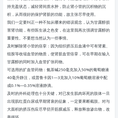
持充盈状态，减轻肾间质水肿，防止肾小管的沉积物的沉
积，从而很好的保护肾脏的功能，故主张尽早使用。
我们一定要纠正一种不知从哪来的错误观念，认为甘露醇损
害肾功能，有些医生谈之色变，在这里我再次强调甘露醇的
重要性。不要想当然认为一些事情。
及时解除肾小管的痉挛：因为组织挤压后血液中可有肾素、
组胺等收缩血管的物质，使肾脏血管痉挛，可在早期在输入
甘露醇的同时加入血管扩张药物。
可选用的扩血管药物：氨茶碱250毫克加入50%的葡萄糖液
40毫升静注，或普鲁卡因1—3克加入10%葡萄糖溶液中配
成0.1%—0.35%溶液静滴。
及时的外科处理也十分关键，对已发生肌肉坏死的肢体一旦
出现肌红蛋白尿或早期肾衰的征象，一定要果断截肢。对与
大面积的挤压伤应尽早切开筋膜减压，释放释放渗出物，改
善循环。