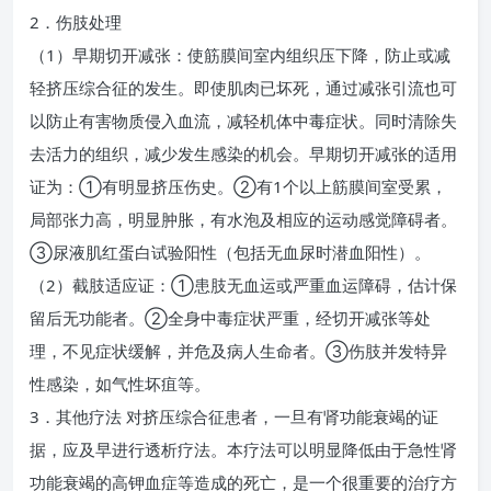
2．伤肢处理
（1）早期切开减张：使筋膜间室内组织压下降，防止或减
轻挤压综合征的发生。即使肌肉已坏死，通过减张引流也可
以防止有害物质侵入血流，减轻机体中毒症状。同时清除失
去活力的组织，减少发生感染的机会。早期切开减张的适用
证为：①有明显挤压伤史。②有1个以上筋膜间室受累，
局部张力高，明显肿胀，有水泡及相应的运动感觉障碍者。
③尿液肌红蛋白试验阳性（包括无血尿时潜血阳性）。
（2）截肢适应证：①患肢无血运或严重血运障碍，估计保
留后无功能者。②全身中毒症状严重，经切开减张等处
理，不见症状缓解，并危及病人生命者。③伤肢并发特异
性感染，如气性坏疽等。
3．其他疗法 对挤压综合征患者，一旦有肾功能衰竭的证
据，应及早进行透析疗法。本疗法可以明显降低由于急性肾
功能衰竭的高钾血症等造成的死亡，是一个很重要的治疗方