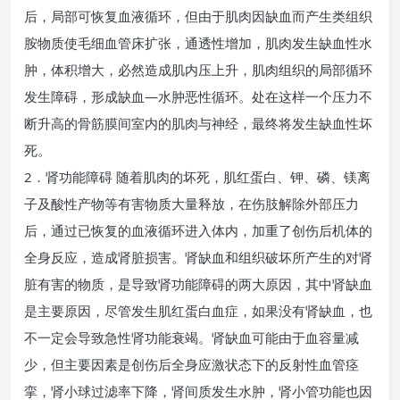
后，局部可恢复血液循环，但由于肌肉因缺血而产生类组织
胺物质使毛细血管床扩张，通透性增加，肌肉发生缺血性水
肿，体积增大，必然造成肌内压上升，肌肉组织的局部循环
发生障碍，形成缺血—水肿恶性循环。处在这样一个压力不
断升高的骨筋膜间室内的肌肉与神经，最终将发生缺血性坏
死。
2．肾功能障碍 随着肌肉的坏死，肌红蛋白、钾、磷、镁离
子及酸性产物等有害物质大量释放，在伤肢解除外部压力
后，通过已恢复的血液循环进入体内，加重了创伤后机体的
全身反应，造成肾脏损害。肾缺血和组织破坏所产生的对肾
脏有害的物质，是导致肾功能障碍的两大原因，其中肾缺血
是主要原因，尽管发生肌红蛋白血症，如果没有肾缺血，也
不一定会导致急性肾功能衰竭。肾缺血可能由于血容量减
少，但主要因素是创伤后全身应激状态下的反射性血管痉
挛，肾小球过滤率下降，肾间质发生水肿，肾小管功能也因