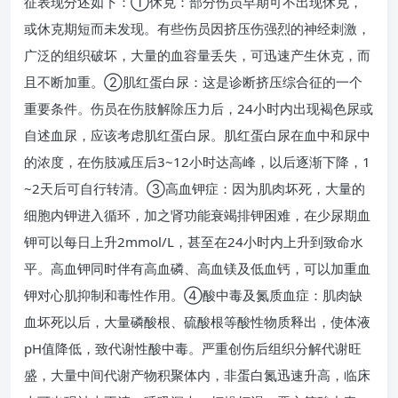
征表现分述如下：①休克：部分伤员早期可不出现休克，
或休克期短而未发现。有些伤员因挤压伤强烈的神经刺激，
广泛的组织破坏，大量的血容量丢失，可迅速产生休克，而
且不断加重。②肌红蛋白尿：这是诊断挤压综合征的一个
重要条件。伤员在伤肢解除压力后，24小时内出现褐色尿或
自述血尿，应该考虑肌红蛋白尿。肌红蛋白尿在血中和尿中
的浓度，在伤肢减压后3~12小时达高峰，以后逐渐下降，1
~2天后可自行转清。③高血钾症：因为肌肉坏死，大量的
细胞内钾进入循环，加之肾功能衰竭排钾困难，在少尿期血
钾可以每日上升2mmol/L，甚至在24小时内上升到致命水
平。高血钾同时伴有高血磷、高血镁及低血钙，可以加重血
钾对心肌抑制和毒性作用。④酸中毒及氮质血症：肌肉缺
血坏死以后，大量磷酸根、硫酸根等酸性物质释出，使体液
pH值降低，致代谢性酸中毒。严重创伤后组织分解代谢旺
盛，大量中间代谢产物积聚体内，非蛋白氮迅速升高，临床