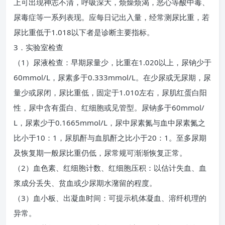
上可出现神志不清，呼吸深大，烦燥烦渴，恶心等酸中毒、
尿毒症等一系列表现。应每日记出入量，经常测尿比重，若
尿比重低于1.018以下者是诊断主要指标。
3．实验室检查
（1）尿液检查：早期尿量少，比重在1.020以上，尿钠少于
60mmol/L，尿素多于0.333mmol/L。在少尿或无尿期，尿
量少或尿闭，尿比重低，固定于1.010左右，尿肌红蛋白阳
性，尿中含有蛋白、红细胞或见管型。尿钠多于60mmol/
L，尿素少于0.1665mmol/L，尿中尿素氮与血中尿素氮之
比小于10：1，尿肌酐与血肌酐之比小于20：1。至多尿期
及恢复期一般尿比重仍低，尿常规可渐渐恢复正常。
（2）血色素、红细胞计数、红细胞压积：以估计失血、血
浆成分丢失、贫血或少尿期水潴留的程度。
（3）血小板、出凝血时间：可提示机体凝血、溶纤机理的
异常。