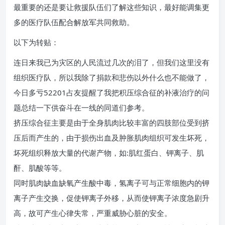
最重要的还是要让救援队伍们了解这些知识，最好能调集更
多的医疗队伍配合解放军共同救助。
以下为转贴：
连日来我已为灾区的人民流过几次的泪了，但我们这里没有
组织医疗队，所以我除了捐款和悲伤以外什么也不能做了，
今日多亏52201占友提醒了我把积压综合征的补液治疗的问
题总结一下供奋斗在一线的同道们参考。
挤压综合征主要是由于全身肌肉比较丰富的四肢部位受到挤
压后而产生的，由于损伤出血及肿胀肌肉组织可发生坏死，
坏死组织释放大量的代谢产物，如:肌红蛋白、钾离子、肌
酐、肌酸等等。
同时肌肉缺血缺氧产生酸中毒，氢离子可与正常细胞内的钾
离子产生交换，促使钾离子外移，从而使钾离子浓度急剧升
高，故可产生心律失常，严重威胁心脏的安全。