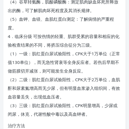
（4）谷草转氨酶，肌酸磷酸酶：测定肌肉缺血坏死所释放
出的酶，可了解肌肉坏死程度及其消长规律。
（5）血钾、血镁、血肌红蛋白测定：了解病情的严重程
度。
4．临床分级 可按伤情的轻重、肌群受累的容量和相应的化
验检查结果的不同，将挤压综合征分为三级。
（1）一级：肌红蛋白尿试验阳性，CPK大于1万单位（正常
值130单位），而无急性肾衰等全身反应者。若伤后早期不
做筋膜切开减张，则可能发生全身反应。
（2）二级：肌红蛋白尿试验阳性，CPK大于2万单位，血肌
酐和尿素氮增高而无少尿，但有明显血浆渗入组织间，有效
血容量丢失，出现低血压者。
（3）三级：肌红蛋白尿试验阳性，CPK明显增高，少尿或
闭尿，休克，代谢性酸中毒以及高血钾者。
治疗方法