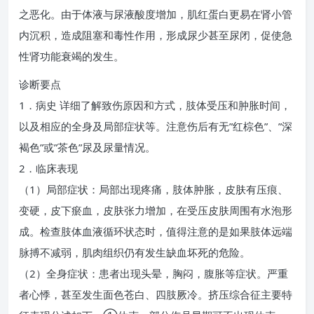
之恶化。由于体液与尿液酸度增加，肌红蛋白更易在肾小管
内沉积，造成阻塞和毒性作用，形成尿少甚至尿闭，促使急
性肾功能衰竭的发生。
诊断要点
1．病史 详细了解致伤原因和方式，肢体受压和肿胀时间，
以及相应的全身及局部症状等。注意伤后有无”红棕色”、”深
褐色”或”茶色”尿及尿量情况。
2．临床表现
（1）局部症状：局部出现疼痛，肢体肿胀，皮肤有压痕、
变硬，皮下瘀血，皮肤张力增加，在受压皮肤周围有水泡形
成。检查肢体血液循环状态时，值得注意的是如果肢体远端
脉搏不减弱，肌肉组织仍有发生缺血坏死的危险。
（2）全身症状：患者出现头晕，胸闷，腹胀等症状。严重
者心悸，甚至发生面色苍白、四肢厥冷。挤压综合征主要特