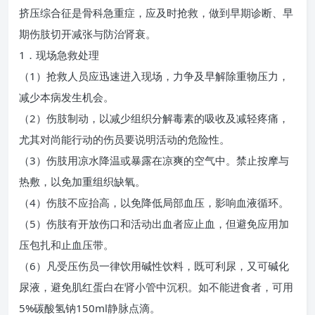
挤压综合征是骨科急重症，应及时抢救，做到早期诊断、早
期伤肢切开减张与防治肾衰。
1．现场急救处理
（1）抢救人员应迅速进入现场，力争及早解除重物压力，
减少本病发生机会。
（2）伤肢制动，以减少组织分解毒素的吸收及减轻疼痛，
尤其对尚能行动的伤员要说明活动的危险性。
（3）伤肢用凉水降温或暴露在凉爽的空气中。禁止按摩与
热敷，以免加重组织缺氧。
（4）伤肢不应抬高，以免降低局部血压，影响血液循环。
（5）伤肢有开放伤口和活动出血者应止血，但避免应用加
压包扎和止血压带。
（6）凡受压伤员一律饮用碱性饮料，既可利尿，又可碱化
尿液，避免肌红蛋白在肾小管中沉积。如不能进食者，可用
5%碳酸氢钠150ml静脉点滴。