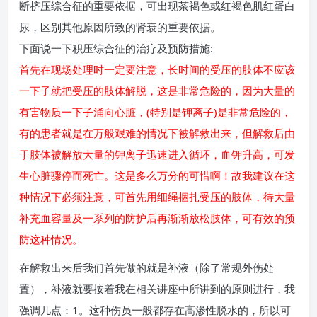
断挤压综合征的重要依据，可出现茶褐色或红褐色肌红蛋白
尿，区别其他原因所致的肾衰的重要依据。
下面说一下积压综合征的治疗及预防措施:
首先在现场处理时一定要注意，长时间的受压的肢体不应该
一下子就把受压的肢体解脱，这是非常危险的，因为大量的
有害物质一下子涌向心脏，(特别是钾离子)是非常危险的，
有的患者就是在万般艰难的情况下被解救出来，但解救后由
于肢体被解放大量的钾离子迅速进入循环，血钾升高，可发
生心脏骤停而死亡。这是多么万分的可惜啊！故我建议在这
种情况下必须注意，可首先用细绳捆扎受压的肢体，待大量
补充血容量及一系列的防护后再渐渐放松肢体，可有效的预
防这种情况。
在解救出来后我们首先做的就是补液（除了常规外伤处
置），补液就要按着我在相关讲座中所讲到的原则进行，我
强调几点：1。这种伤员一般都存在高渗性脱水的，所以可