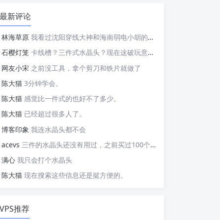
最新评论
林海草原
我看过沈阳穿线大神和海南弱电小胡的视频，他们做这些的熟练程度，是不是也是建立在这些翻车之上的....
石樱灯笼
卡线槽？三件式水晶头？现在这破玩意变得这么复杂了？
网友小宋
之前没工具，拿个剪刀和铁片就做了
陈大猫
3分钟学会。
陈大猫
感觉比一件式的也好不了多少。
陈大猫
已经超过很多人了。
博客印象
我连水晶头都不会
acevs
三件的水晶头还没有用过，之前买过100个水晶头还没有 用完。
满心
我只会打个水晶头
陈大猫
现在搜索这些信息还是挺方便的。
VPS推荐