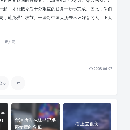
地和世界各国的救援者、志愿者都尽心尽力、令人感动。只
一起，才能把今后十分艰巨的任务一步步完成。因此，你们
去，避免横生枝节。一些对中国人历来不怀好意的人，正天
正文完
2008-06-07
0
件
t
含泪劝告被林书记猥
看上去很美
亵女童的父母