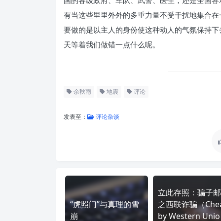
国的各级政府、军队、武警、医生，还是全国各
有当这些里里外外的多重力量不受干扰地集合在
要做的是以主人的身份使这种动人的气氛保持下
天等着我们做错一点什么呢。
余秋雨
地震
评论
发表至：
评论杂谈
立此存照：骗子邮
“虎照门”与真理的雪
之西联诈骗（Chea
崩
by Western Unio