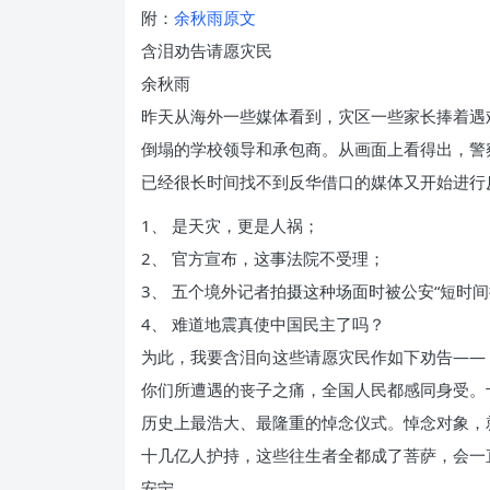
附：
余秋雨原文
含泪劝告请愿灾民
余秋雨
昨天从海外一些媒体看到，灾区一些家长捧着遇
倒塌的学校领导和承包商。从画面上看得出，警
已经很长时间找不到反华借口的媒体又开始进行
1、 是天灾，更是人祸；
2、 官方宣布，这事法院不受理；
3、 五个境外记者拍摄这种场面时被公安“短时
4、 难道地震真使中国民主了吗？
为此，我要含泪向这些请愿灾民作如下劝告——
你们所遭遇的丧子之痛，全国人民都感同身受。
历史上最浩大、最隆重的悼念仪式。悼念对象，
十几亿人护持，这些往生者全都成了菩萨，会一
安宁。