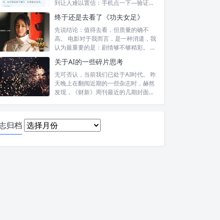
到让人难以置信：手机点一下—验证头
像—提交—...
终于还是去看了《功夫女足》
先说结论：值得去看，但质量的确不
高。 电影对于我而言，是一种消遣，我
认为最重要的是：剧情够不够精彩。 比
如，喜...
关于AI的一些碎片思考
无可否认，当前我们已处于AI时代。 昨
天晚上在翻阅近期的一些杂志时，赫然
发现，《财新》周刊最近的几期封面报
道内...
日
志归档
志
归
档