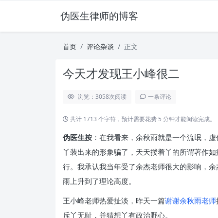
伪医生律师的博客
首页
评论杂谈
正文
今天才发现王小峰很二
浏览：3058
次阅读
一条评论
共计 1713 个字符，预计需要花费 5 分钟才能阅读完成。
伪医生按
：在我看来，余秋雨就是一个流氓，虚
丫装出来的形象骗了，天天搂着丫的所谓著作如
行。我承认我当年受了余杰老师很大的影响，余
雨上升到了理论高度。
王小峰老师热爱扯淡，昨天一篇
谢谢余秋雨老师
斥丫无耻，并猜想丫有政治野心。