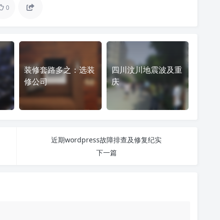
0
装修套路多之：选装
四川汶川地震波及重
修公司
庆
近期wordpress故障排查及修复纪实
下一篇