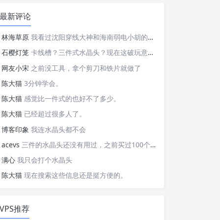
最新评论
林海草原
我看过沈阳穿线大神和海南弱电小胡的视频，他们做这些的熟练程度，是不是也是建立在这些翻车之上的....
石樱灯笼
卡线槽？三件式水晶头？现在这破玩意变得这么复杂了？
网友小宋
之前没工具，拿个剪刀和铁片就做了
陈大猫
3分钟学会。
陈大猫
感觉比一件式的也好不了多少。
陈大猫
已经超过很多人了。
博客印象
我连水晶头都不会
acevs
三件的水晶头还没有用过，之前买过100个水晶头还没有 用完。
满心
我只会打个水晶头
陈大猫
现在搜索这些信息还是挺方便的。
VPS推荐