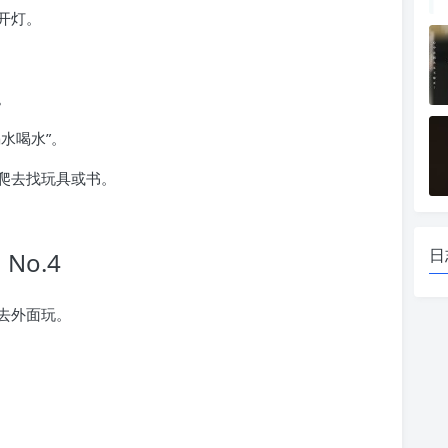
开灯。
。
水喝水”。
爬去找玩具或书。
日
No.4
去外面玩。