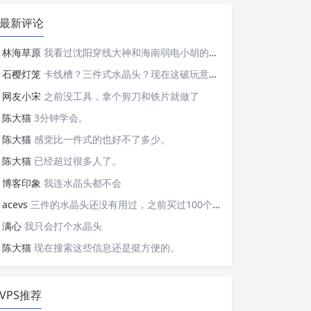
最新评论
林海草原
我看过沈阳穿线大神和海南弱电小胡的视频，他们做这些的熟练程度，是不是也是建立在这些翻车之上的....
石樱灯笼
卡线槽？三件式水晶头？现在这破玩意变得这么复杂了？
网友小宋
之前没工具，拿个剪刀和铁片就做了
陈大猫
3分钟学会。
陈大猫
感觉比一件式的也好不了多少。
陈大猫
已经超过很多人了。
博客印象
我连水晶头都不会
acevs
三件的水晶头还没有用过，之前买过100个水晶头还没有 用完。
满心
我只会打个水晶头
陈大猫
现在搜索这些信息还是挺方便的。
VPS推荐