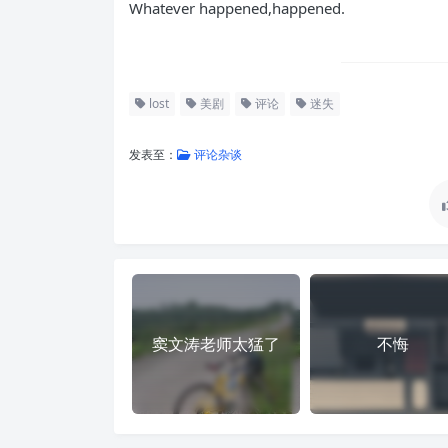
Whatever happened,happened.
lost
美剧
评论
迷失
发表至：
评论杂谈
窦文涛老师太猛了
不悔