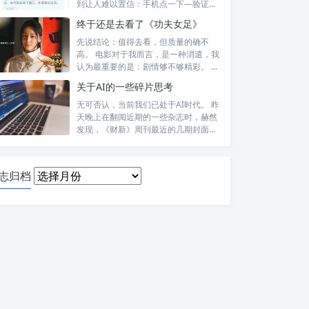
到让人难以置信：手机点一下—验证头
像—提交—...
终于还是去看了《功夫女足》
先说结论：值得去看，但质量的确不
高。 电影对于我而言，是一种消遣，我
认为最重要的是：剧情够不够精彩。 比
如，喜...
关于AI的一些碎片思考
无可否认，当前我们已处于AI时代。 昨
天晚上在翻阅近期的一些杂志时，赫然
发现，《财新》周刊最近的几期封面报
道内...
日
志归档
志
归
档