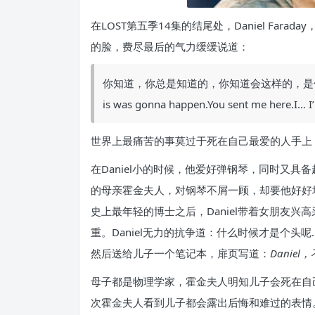
在LOST第五季14集的结尾处，Daniel Fa
的脸，费尽最后的气力缓缓说道：
你知道，你总是知道的，你知道会这样的，是你派我来
is was gonna happen.You sent me here.I… 
世界上最痛苦的事莫过于死在自己最爱的人手上
在Daniel小的时候，他爱好弹钢琴，同时又具
的母亲霍金夫人，对钢琴不屑一顾，却要他好好
史上最年轻的博士之后，Daniel带着女朋友
重。Daniel无力的抗争道：什么时候才是个
然后送给儿子一个笔记本，扉页写道：
Dani
母子都是物理学家，霍金夫人明知儿子会死在自己手
次霍金夫人看到儿子都会露出后悔和难过的表情