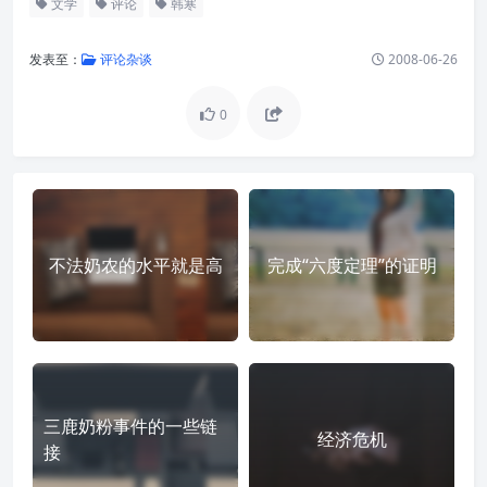
文学
评论
韩寒
发表至：
评论杂谈
2008-06-26
0
不法奶农的水平就是高
完成“六度定理”的证明
三鹿奶粉事件的一些链
经济危机
接