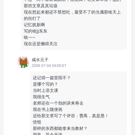
那些文章及其垃圾
现在想起来都还不禁想吐，最受不了的当属那啥天上
的街灯了
记忆犹新啊
写的啥JJ东东
唉~~~
现在还是懒得关注
咸水元子
2008-07-04 04:00:07
还记得一篇雷雨不？
是哪个写的？
当时上语文课
我很生气
老师还在一个劲的讲来将去
我在书上随便画
还给那文章写了个评语：曹禺，真是愚！
愤恨
那样的东西都能拿来当教材？
我靠，至今无语