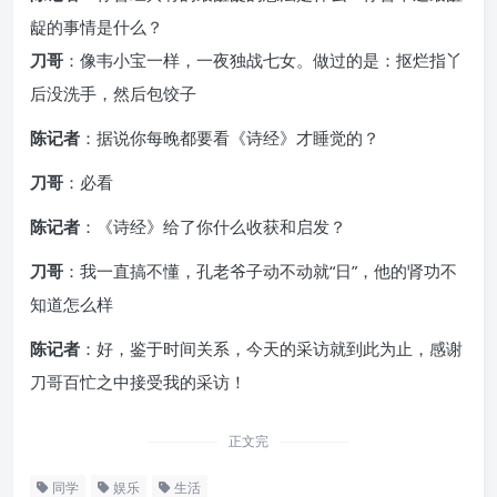
龊的事情是什么？
刀哥
：像韦小宝一样，一夜独战七女。做过的是：抠烂指丫
后没洗手，然后包饺子
陈记者
：据说你每晚都要看《诗经》才睡觉的？
刀哥
：必看
陈记者
：《诗经》给了你什么收获和启发？
刀哥
：我一直搞不懂，孔老爷子动不动就“日”，他的肾功不
知道怎么样
陈记者
：好，鉴于时间关系，今天的采访就到此为止，感谢
刀哥百忙之中接受我的采访！
正文完
同学
娱乐
生活