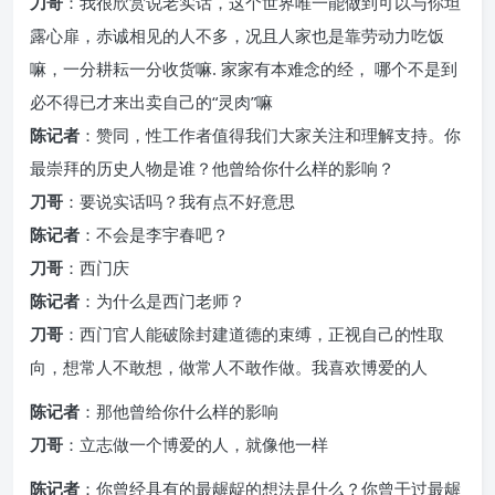
刀哥
：我很欣赏说老实话，这个世界唯一能做到可以与你坦
露心扉，赤诚相见的人不多，况且人家也是靠劳动力吃饭
嘛，一分耕耘一分收货嘛. 家家有本难念的经， 哪个不是到
必不得已才来出卖自己的“灵肉”嘛
陈记者
：赞同，性工作者值得我们大家关注和理解支持。你
最崇拜的历史人物是谁？他曾给你什么样的影响？
刀哥
：要说实话吗？我有点不好意思
陈记者
：不会是李宇春吧？
刀哥
：西门庆
陈记者
：为什么是西门老师？
刀哥
：西门官人能破除封建道德的束缚，正视自己的性取
向，想常人不敢想，做常人不敢作做。我喜欢博爱的人
陈记者
：那他曾给你什么样的影响
刀哥
：立志做一个博爱的人，就像他一样
陈记者
：你曾经具有的最龌龊的想法是什么？你曾干过最龌