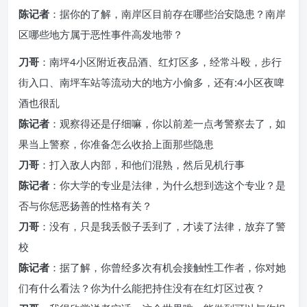
陈记者
：据你的了解，南岸区目前存在哪些治安隐患？南岸
区哪些地方属于恶性事件高发地带？
刀哥
：南坪4小区附近夜品酒、红灯区多，经常斗殴，步行
街入口、南坪车站等流动大的地方小偷多，还有:4小区夜啤
酒也很乱
陈记者
：观察得还是仔细嘛，你以前差一点考警察去了，如
果当上警察，你准备怎么收拾上面那些隐患
刀哥
：打入敌人内部，和他们混熟，然后见机行事
陈记者
：你大学的专业是法律，为什么想到选这个专业？是
否与你惩恶扬善的性格有关？
刀哥
：没有，只是我丢骰子丢到了，才读了法律，放弃了警
校
陈记者
：据了解，你曾经多次有机会接触性工作者，你对她
们有什么看法？你为什么能把持住没有在红灯区过夜？