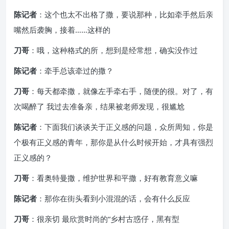
陈记者
：这个也太不出格了撒，要说那种，比如牵手然后亲
嘴然后袭胸，接着……这样的
刀哥
：哦，这种格式的所，想到是经常想，确实没作过
陈记者
：牵手总该牵过的撒？
刀哥
：每天都牵撒，就像左手牵右手，随便的很。对了，有
次喝醉了 我过去准备亲，结果被老师发现，很尴尬
陈记者
：下面我们谈谈关于正义感的问题，众所周知，你是
个极有正义感的青年，那你是从什么时候开始，才具有强烈
正义感的？
刀哥
：看奥特曼撒，维护世界和平撒，好有教育意义嘛
陈记者
：那你在街头看到小混混的话，会有什么反应
刀哥
：很亲切 最欣赏时尚的“乡村古惑仔，黑有型