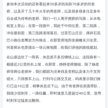
参加本次活动的还有看起来50多岁的实际70多岁的何老
师，以及开了几十年火车的周老师，以及很多很多注定多年
后会成为传奇的老师。我们一行人离开拥挤的马路，从水电
校直上茶山，在第一段路中，我处于中间位置。第二段路，
冲在最前面，第三段路渐渐落后。过茶艺山庄后，择碎石泥
巴小路往老鹰岩方向骑去，在那里席地而坐俯瞰永川全景。
何老师从包里摸出一张云南地图，给我们讲他的路线规划。
在山崖边吹了一阵风，休息差不多后继续上山。这段路有一
截接近2公里的长上坡，在那里，静静老师抛锚，除了杨老
师等两位老师外，我们都因为没来得及变档以及体力不支而
熄火，只得推车上山。行到与公路交叉处，码表显示我们骑
行已达10公里，稍事休息后下山。由于有老师在前面带队，
我很少捏刹车，一路狂飙，即时速度几度超过40公里。急弯
时刹车过猛差点翻倒。