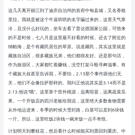
这几天离开丽江到了迪庆自治州的首府中甸县城，又名香格
里拉。我就是被这个牛逼哄哄的名字骗过来的，这里天气寒
冷，且没什么好玩的，坐车去看了普达措国家公园，可惜来
的不是时候，七八月是这里最不好看的时候。还去了附近的
纳帕海，是个有藏民居住的草原。说道藏民，其实这里就是
藏族自治区，很多藏族兄弟，他们都很友好。还是那句话，
作为旅游区，大家都忙着赚钱，没空打架斗殴寻衅滋事。有
个藏族大叔甚至告诉我，不要怕，2.13那个事件跟他们无
关，他们不会像拉萨那样的。我纠正他说其实是3.14而不是
2.13.他说“哦”。这里算个世外桃源，远离喧嚣，远离蔬菜瓜
果。一个开饭店的四川老板给我说，这里绝大多数食物需要
从外地运进来，冬季的时候大雪封路，白菜可以卖到6块钱
一斤。所以，这里吃饭2块钱一碗米饭一点不奇怪。
计划明天到攀枝花，然后看什么时候能买到票回到重庆。中