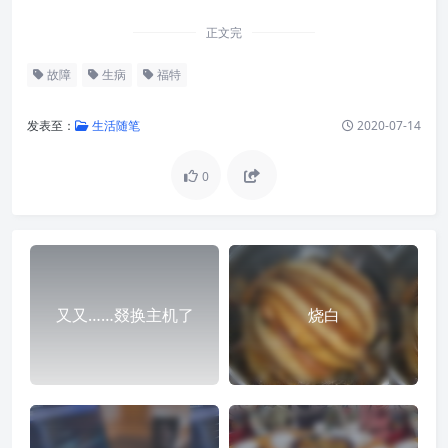
正文完
故障
生病
福特
发表至：
生活随笔
2020-07-14
0
又又……叕换主机了
烧白