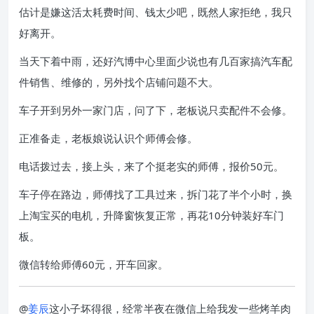
估计是嫌这活太耗费时间、钱太少吧，既然人家拒绝，我只
好离开。
当天下着中雨，还好汽博中心里面少说也有几百家搞汽车配
件销售、维修的，另外找个店铺问题不大。
车子开到另外一家门店，问了下，老板说只卖配件不会修。
正准备走，老板娘说认识个师傅会修。
电话拨过去，接上头，来了个挺老实的师傅，报价50元。
车子停在路边，师傅找了工具过来，拆门花了半个小时，换
上淘宝买的电机，升降窗恢复正常，再花10分钟装好车门
板。
微信转给师傅60元，开车回家。
@
姜辰
这小子坏得很，经常半夜在微信上给我发一些烤羊肉