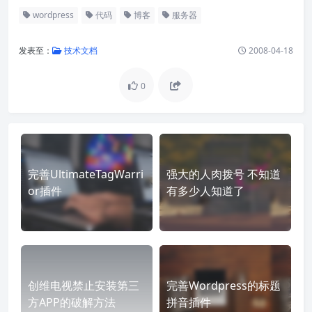
wordpress
代码
博客
服务器
发表至：
技术文档
2008-04-18
0
完善UltimateTagWarri
强大的人肉拨号 不知道
or插件
有多少人知道了
创维电视禁止安装第三
完善Wordpress的标题
方APP的破解方法
拼音插件