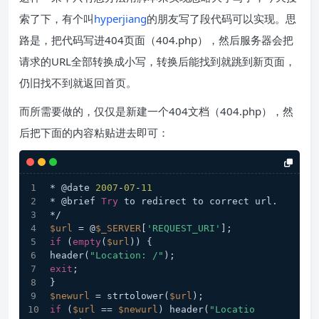
索了下，有个叫
hyperjiang
的朋友写了段代码可以实现。思
路是，把代码写进404页面（404.php），然后服务器会把
请求的URL全部转换成小写，转换后能找到就跳到新页面，
仍旧找不到就返回首页。
而所需要做的，仅仅是新建一个404文档（404.php），然
后把下面的内容粘贴进去即可：
* @date 
2007
-
07
-
11
* @brief 
Try
 to redirect to correct url.
*/
$url 
= @
$_SERVER
[
'REQUEST_URI'
];
if
 (
empty
(
$url
)) {
header(
"Location: /"
);
exit
;
}
$newurl 
= strtolower(
$url
);
if
 (
$url 
== 
$newurl
) header(
"Locatio