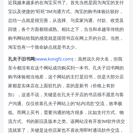
近我越来越多的在淘宝买书了。首先当然是因为淘宝的支付
宝以及便捷的”旺旺”IM沟通方式。淘宝的购书体验比较好，
总结一点就是很完善，从选择、与卖家沟通、付款、收货及
回馈，各个方面都很成熟。相比之下，当当和卓越等传统的
购书网站给我的感觉就是国营书店在网上开的分店。当然，
淘宝也有一个致命缺点就是书太少。
孔夫子旧书网
(
www.kongfz.com
)：虽然说久仰大名，但我
至今都没有在这个网站成功购买到一本书。孔夫子旧书网的
购书体验相当地差，这个网站的主打是旧书，但是大部分店
家都是实体店在上面驻扎的，卖的是新书（价格上有折
扣），这道不说，关键是在孔夫子开店的书店很不愿意与客
户沟通。仅仅依靠孔夫子网站上的”站内消息”交流，效率极
低。而网上买书，需要沟通的地方很多，比如支付方式、物
流方式、书的新旧及版本之类。该网站没有开发IM软件供交
流就算了，关键是这些店家也不喜欢用即时通讯软件交流，