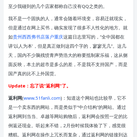
至少我碰到的几个店家都称自己没有QQ之类的。
我不是一个固执的人，通常会随着环境变，容易迁就现实，
但是通过在网上买书，确实发现了很多不人性化的地方。就
如
贵州西西弗书店落户重庆
这篇日志里写的，”全中国都在
讲‘以人为本’，但是真正做到这四个字的，寥寥无几”。这几
天，国内不少脑残愤青声势浩大的称要抵制家乐福，这从侧
面反映，本土的超市是多么的差，不是我不支持国产，而是
国产真的比不上外国货。
Update：忘了说”返利网”了。
返利网
(
www.51fanli.com
)：知道这个网站也比较早，它不
是一个卖东西的网站，而是类似于”中介结构”的网站。通过
返利网到当当、卓越等网站购物后，返利网会按照一定的比
例返还现金。听起来不错，2月份时候我体验了下，感觉很
糟糕。返利网在操作上冗长而复杂，通过返利网的链接到达