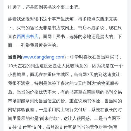
扯远了，还是回到买书这个事上来吧。
趁着我还没对读书这个事产生厌烦，得多读点东西来充实
下。买书的途径无非是书店或网上。书店不必多说，现在只
喜欢
西西弗书店
。而网上买书，选择的余地还是蛮大的。下
面一一列举我最近关注的。
当当网
(
www.dangdang.com
)：中学时喜欢在当当网买书，
10天左右的到达速度还是让人比较满意的，因为我是在一个
小县城里，而现在在重庆主城区，当当网7天的到达速度让
我很不满意，特别是体验了多次的”3天内到达”的物流服务
后。当当的价格优势不大，有的书甚至在菜园坝的书刊交易
市场都能拿到比当当便宜的价。重点说购书体验，当当网的
网站体验很差，一是采用网上银行支付后，系统在很长的时
间里显示的都是”尚未付款”，这让人很困惑。二是当当网不
支持”支付宝”支付，虽然说支付宝是当当的竞争对手”淘宝