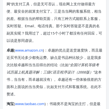
网”的支付工具，但是无可否认，现在网上支付做得最方
便、最安全的就算支付宝了。三是当当网的客服系统，相当
的差。根据当当的帮助页面，只有三种方式能联系上客服，
实时答疑、Email、电话传真。那个实时答疑是不是真的名
副其实呢？我用过了，超过15个小时了都没有任何回应，可
以说是形同虚设。
卓越
(
www.amazon.cn
)：卓越的优点是送货速度快，而且最
近买书无论多少都免运费。缺点是书品种比较少，这是我多
次比较卓越和当当后得出的结论（比如
“全国计算机等级考
试历届上机真题详解：三级C语言程序设计（2008版）”
这本
书，当当有，而卓越就没有）。卓越还有一些体验很差的方
面和上面说的当当类似，比如支付方式和客服系统。在此不
赘述。
淘宝
(
www.taobao.com
)：书籍类不是淘宝的主打，但是最