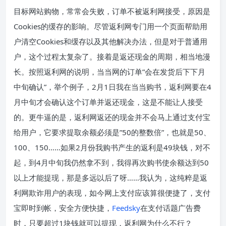
目标网站购物，常常会失败，订单不被返利网接受，原因是
Cookies的缓存的影响。尽管返利网专门用一个页面帮助用
户清空Cookies和缓存以及其他解决办法，但是对于普通用
户，这个过程太复杂了。接着是返还现金的周期，相当地漫
长。按照返利网的说明，当当网的订单”会在发货后下下月
中旬确认”，举个例子，2月1日我在当当购书，返利网要在4
月中旬才会确认这个订单并返还现金，这是不能让人接受
的。更牛逼的是，返利网返还的现金并不会马上通过支付宝
给用户，它要求提取余额必须是”50的整数倍”，也就是50、
100、150……如果2月份我购书产生的返利是49块钱，对不
起，到4月中旬我仍然拿不到，我得再次购书使余额达到50
以上才能提现，那是多远以后了呀……我认为，这纯粹是返
利网欺诈用户的表现，如今网上支付应该算很便捷了，支付
宝即时到帐，安全方便快捷，
Feedsky
在支付话题广告费
时，只要超过1块钱就可以提现，返利网为什么不行？