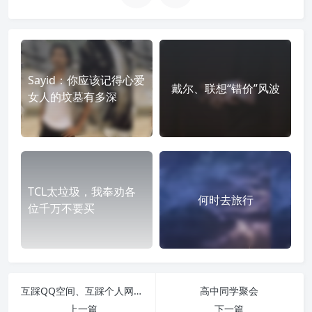
Sayid：你应该记得心爱
戴尔、联想“错价”风波
女人的坟墓有多深
TCL太垃圾，我奉劝各
何时去旅行
位千万不要买
互踩QQ空间、互踩个人网站：都是虚假流量
高中同学聚会
上一篇
下一篇