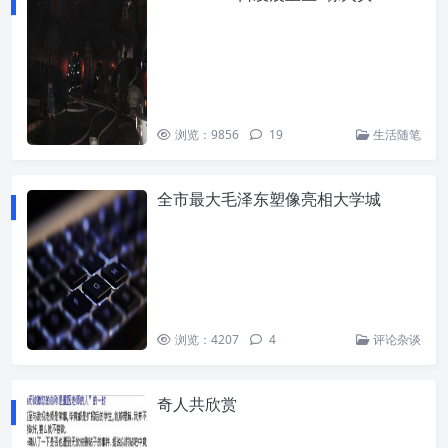
浏览：9856
19
生活随笔
全市最大毛泽东塑像亮相大学城
浏览：4207
4
评论杂谈
奇人共欣赏