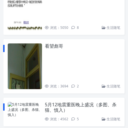
浏览：5050
8
生活随笔
看望彪哥
浏览：3694
2
生活随笔
5月12地震重医晚上盛况（多图、杀
猫、慎入）
浏览：4562
5
生活随笔