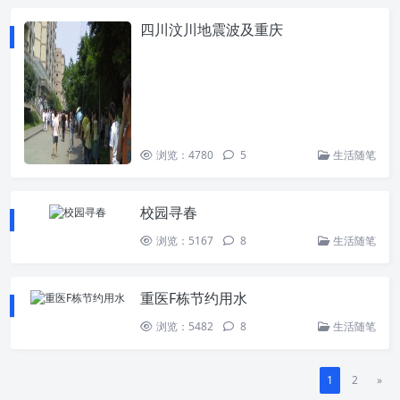
四川汶川地震波及重庆
浏览：4780
5
生活随笔
校园寻春
浏览：5167
8
生活随笔
重医F栋节约用水
浏览：5482
8
生活随笔
1
2
»