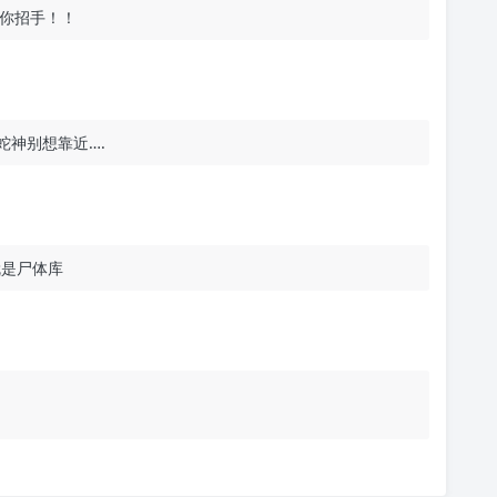
你招手！！
蛇神别想靠近….
就是尸体库