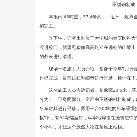
不锈钢制成，重
本报讯 46吨重，37.4米高——近日，这
初完工。
昨下午，记者来到位于大学城的重庆医科大学
没进校门，就望见塑像高高屹立在远处的山坡上
的外表进行清理。
现场一名施工人员介绍，塑像于今年7月开
作已完成，目前正在对细节进行打磨，预计在下
这名施工人员告诉记者，塑像高20.6米，基座
分为上、下身两部分，全部由不锈钢材料制成，
吊车对其进行平移，再用一台300吨的吊车缓缓提
板”下，有64颗螺丝钉，牢牢地焊接在浇筑层中
个小时，才让这个庞然大物在基座上站稳。