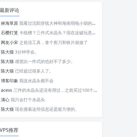
最新评论
林海草原
我看过沈阳穿线大神和海南弱电小胡的视频，他们做这些的熟练程度，是不是也是建立在这些翻车之上的....
石樱灯笼
卡线槽？三件式水晶头？现在这破玩意变得这么复杂了？
网友小宋
之前没工具，拿个剪刀和铁片就做了
陈大猫
3分钟学会。
陈大猫
感觉比一件式的也好不了多少。
陈大猫
已经超过很多人了。
博客印象
我连水晶头都不会
acevs
三件的水晶头还没有用过，之前买过100个水晶头还没有 用完。
满心
我只会打个水晶头
陈大猫
现在搜索这些信息还是挺方便的。
VPS推荐