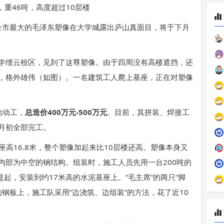
46吨，高度超过10层楼
尊全市最大的毛泽东塑像在大学城露出庐山真面目，将于下月
缙云校区，见到了这尊塑像。由于四周没有高楼遮挡，还
，格外雄伟（如图）。一名建筑工人爬上基座，正在对塑像
始动工，
总造价400万元-500万元
。目前，其拼装、焊接工
月初全部完工。
高16.8米，整个塑像加起来比10层楼还高。塑像本身又
内部为中空的钢结构。组装时，施工人员先用一台200吨的
起，安装到约17米高的水泥基座上。“毛主席”的两只“脚
的钢板上，施工队采用“边浇筑、边组装”的方法，花了近10