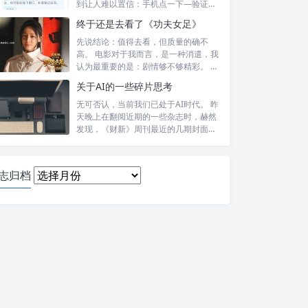
到让人难以置信：手机点一下—验证头
像—提交—...
终于还是去看了《功夫女足》
先说结论：值得去看，但质量的确不
高。 电影对于我而言，是一种消遣，我
认为最重要的是：剧情够不够精彩。 比
如，喜...
关于AI的一些碎片思考
无可否认，当前我们已处于AI时代。 昨
天晚上在翻阅近期的一些杂志时，赫然
发现，《财新》周刊最近的几期封面报
道内...
日
志归档
志
归
档