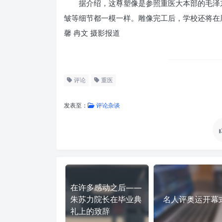
据介绍，这尊塑像是参照重医大本部的毛泽东
皱等细节都一模一样。雕像完工后，学校还将在
馨 冉文 摄影报道
评论
重医
发表至：
评论杂谈
在许多感动之后——
朱苏力院长在毕业典
名人评奥运开幕
礼上的致辞