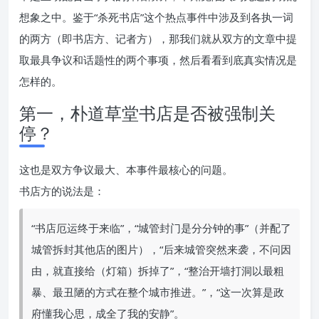
想象之中。鉴于“杀死书店”这个热点事件中涉及到各执一词
的两方（即书店方、记者方），那我们就从双方的文章中提
取最具争议和话题性的两个事项，然后看看到底真实情况是
怎样的。
第一，朴道草堂书店是否被强制关
停？
这也是双方争议最大、本事件最核心的问题。
书店方的说法是：
“书店厄运终于来临”，“城管封门是分分钟的事”（并配了
城管拆封其他店的图片），“后来城管突然来袭，不问因
由，就直接给（灯箱）拆掉了”，“整治开墙打洞以最粗
暴、最丑陋的方式在整个城市推进。”，“这一次算是政
府懂我心思，成全了我的安静”。