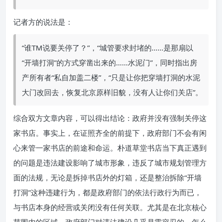
记者方的说法是：
“谁TM说要关停了？”，“城管要求封堵的……是那扇以
“开墙打洞”的方式穿凿出来的……水泥门”，同时指出房
产所有者“私自加盖二楼”，“只是让你把穿墙打洞的水泥
大门改回去，恢复北京原样旧貌，没有人让你们关店”。
综合双方文章内容，可以得出结论：政府并没有强制关停这
家书店。事实上，在证照齐全的前提下，政府部门不会有闲
心来管一家书店的前途和命运。朴道草堂书店当下真正遇到
的问题是违法建设影响了城市形象，违反了城市规划管理方
面的法规，无论是拆掉书店外的灯箱，还是整治拆除“开墙
打洞”这种违建行为，都是政府部门的依法行政行为而已，
与书店本身的经营或关闭没有任何关联。尤其是在北京核心
范围内的区域，政府部门对违法建设几乎是零容忍的，怎么