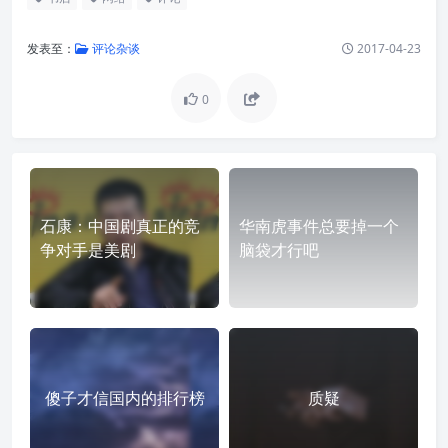
发表至：
评论杂谈
2017-04-23
0
石康：中国剧真正的竞
华南虎事件总要掉一个
争对手是美剧
脑袋才行吧
傻子才信国内的排行榜
质疑