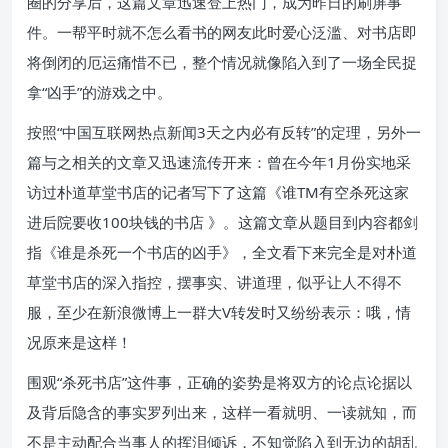
圈的分享后，这篇文章迅速登上热门，成为昨日的刷屏事
件。一帮平时就不怎么看书的网友此时爱心泛滥、对书店即
将倒闭的厄运痛惜不已，整个情况就像陷入到了一场全民捉
拿“凶手”的游戏之中。
按照“中国互联网热点新闻3天之内必有反转”的定理，另外一
篇与之相关的文章又迅速流传开来：曾在今年1月份实地采
访过朴道草堂书店的记者写下了这篇《谁TM有空杀死这家
进后院要收100块钱的书店 》。这篇文章从题目到内容都剑
指《谁是杀死一个书店的凶手》，全文看下来完全是对朴道
草堂书店的深入指控，摆事实、讲道理，似乎让人不得不
服，至少在新浪微博上一群大V转发时又纷纷表示：哦，情
况原来是这样！
围观“杀死书店”这件事，正确的姿势是将双方的论点论据以
及背后隐含的事实罗列出来，这样一看就明、一读就知，而
不是主动配合当事人的挥泪倾诉，不知觉陷入到无边的胡乱