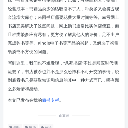
线下书店其实是有很多弊端的，比如：占地面积大，抬高了
经营成本；书籍品类少的话吸引不了人，种类多又会挤占现
金流增大库存；来回书店需要花费大量时间等等。幸亏网上
书店完美解决了这些问题，网上购书通常比实体店便宜，而
且种类繁多应有尽有，更方便了解其他人的评价，足不出户
完成购书等等。Kindle电子书等产品的兴起，又解决了携带
纸质书不方便的问题。
写到这里，我们也不难发现，“杀死书店”不过是顺应时代潮
流罢了，书店被杀也并不是那么恐怖和不可开交的事情，说
到底看书只是获取知识和信息的其中一种方式而已，哪有那
么多矫情和感动。
本文已发布在我的
简书专栏
。
正文完
书店
网络
评论