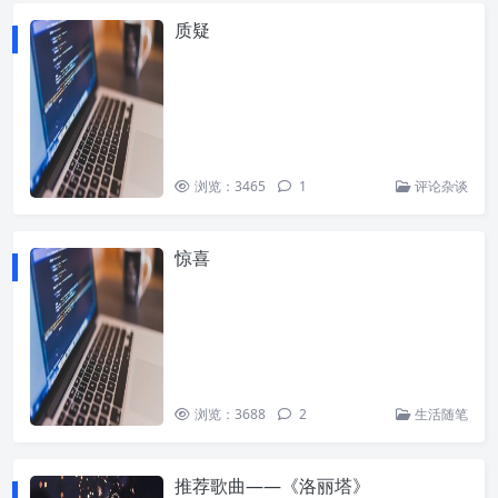
质疑
浏览：3465
1
评论杂谈
惊喜
浏览：3688
2
生活随笔
推荐歌曲——《洛丽塔》