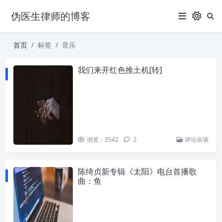
伪医生律师的博客
首页
标签
音乐
我们来开红色推土机[转]
浏览：3542
2
评论杂谈
陈绮贞新专辑《太阳》电台首播歌
曲：鱼