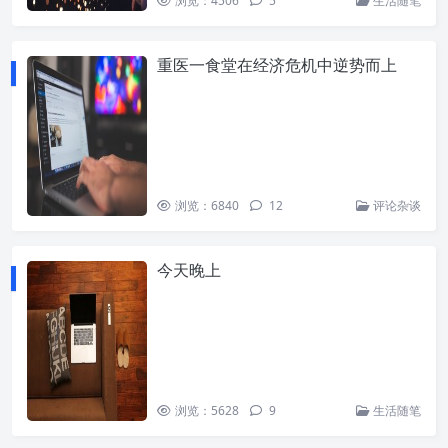
浏览：4506
5
生活随笔
重医一食堂在经济危机中逆势而上
浏览：6840
12
评论杂谈
今天晚上
浏览：5628
9
生活随笔