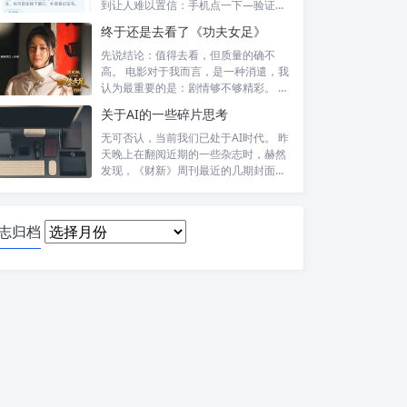
到让人难以置信：手机点一下—验证头
像—提交—...
终于还是去看了《功夫女足》
先说结论：值得去看，但质量的确不
高。 电影对于我而言，是一种消遣，我
认为最重要的是：剧情够不够精彩。 比
如，喜...
关于AI的一些碎片思考
无可否认，当前我们已处于AI时代。 昨
天晚上在翻阅近期的一些杂志时，赫然
发现，《财新》周刊最近的几期封面报
道内...
日
志归档
志
归
档