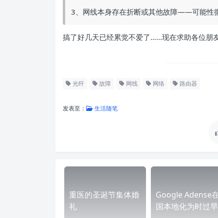
3、网线本身存在折断或其他故障——可能性
搞了好几天已经累觉不爱了……现在求助各位朋
光纤
故障
网线
网络
路由器
发表至：
生活随笔
重医的圣诞节集体婚
Google Adense
礼
国本地化为时过早