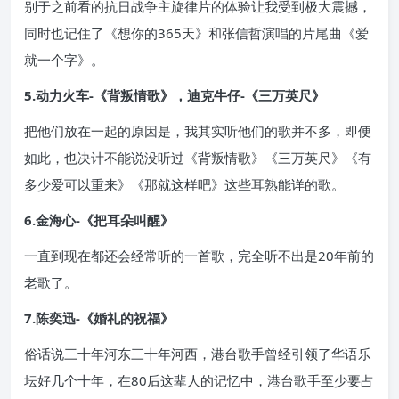
别于之前看的抗日战争主旋律片的体验让我受到极大震撼，
同时也记住了《想你的365天》和张信哲演唱的片尾曲《爱
就一个字》。
5.动力火车-《背叛情歌》，迪克牛仔-《三万英尺》
把他们放在一起的原因是，我其实听他们的歌并不多，即便
如此，也决计不能说没听过《背叛情歌》《三万英尺》《有
多少爱可以重来》《那就这样吧》这些耳熟能详的歌。
6.金海心-《把耳朵叫醒》
一直到现在都还会经常听的一首歌，完全听不出是20年前的
老歌了。
7.陈奕迅-《婚礼的祝福》
俗话说三十年河东三十年河西，港台歌手曾经引领了华语乐
坛好几个十年，在80后这辈人的记忆中，港台歌手至少要占