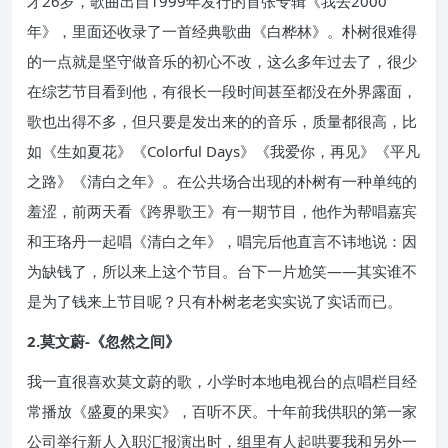
才26岁，歌曲出自1999年发行的首张专辑《我去2000
年》，里面还收录了一首经典歌曲《白桦林》。朴树很难得
的一点就是坚守做音乐的初心不改，这么多年过去了，很少
在综艺节目看到他，有很长一段时间甚至都没在外界露面，
歌也出得不多，但只要是发出来的的音乐，质量都很高，比
如《生如夏花》《Colorful Days》《我爱你，再见》《平凡
之路》《清白之年》。在公共场合出现的朴树有一种单纯的
羞涩，前两天看《跨界歌王》有一期节目，他作为帮唱嘉宾
和王珞丹一起唱《清白之年》，唱完后他直言不讳地说：因
为缺钱了，所以来上这个节目。台下一片尬笑——其实谁不
是为了钱来上节目呢？只有朴树老老实实说了实话而已。
2.莫文蔚-《忽然之间》
我一直很喜欢莫文蔚的歌，小学时本地电视台的点唱栏目经
常播放《盛夏的果实》，百听不厌。十年前我供职的第一家
公司举行新人入职汇报演出时，组里有人起哄要我和另外一