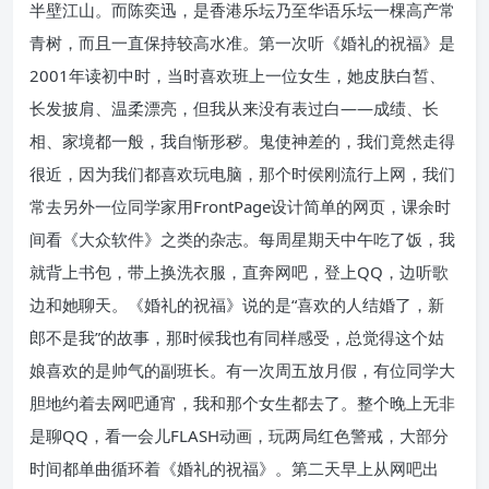
半壁江山。而陈奕迅，是香港乐坛乃至华语乐坛一棵高产常
青树，而且一直保持较高水准。第一次听《婚礼的祝福》是
2001年读初中时，当时喜欢班上一位女生，她皮肤白皙、
长发披肩、温柔漂亮，但我从来没有表过白——成绩、长
相、家境都一般，我自惭形秽。鬼使神差的，我们竟然走得
很近，因为我们都喜欢玩电脑，那个时侯刚流行上网，我们
常去另外一位同学家用FrontPage设计简单的网页，课余时
间看《大众软件》之类的杂志。每周星期天中午吃了饭，我
就背上书包，带上换洗衣服，直奔网吧，登上QQ，边听歌
边和她聊天。《婚礼的祝福》说的是“喜欢的人结婚了，新
郎不是我”的故事，那时候我也有同样感受，总觉得这个姑
娘喜欢的是帅气的副班长。有一次周五放月假，有位同学大
胆地约着去网吧通宵，我和那个女生都去了。整个晚上无非
是聊QQ，看一会儿FLASH动画，玩两局红色警戒，大部分
时间都单曲循环着《婚礼的祝福》。第二天早上从网吧出