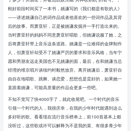
刚好前段时间买了一本书，姚谦写的《我们都是有歌的人》
——讲述姚谦自己的词作品或者他喜欢的一些词作品及其背
后的故事。而萧亚轩，正是被姚谦发掘并一手打造出来的。
当时萧亚轩的妈妈不同意萧亚轩唱歌，但姚谦说服了她，之
后将萧亚轩带上音乐这条道路。姚谦是一位难得的金牌制作
人，但萧亚轩却受不了姚谦严厉的要求和音乐风格，当年宁
愿和男朋友远走美国也不见姚谦的面，最后，在和姚谦当总
经理的维京唱片谈续约时毅然放弃。离开姚谦后，萧亚轩自
由自在地唱歌、跳舞、谈恋爱，想想也是蛮好的，如果她一
直跟着姚谦，可能高质量的作品会更多一些吧。
不知不觉写了快4000字了，就此收尾吧。一个时代的音乐
引领一个时代的人，我很庆幸，在我的少年时代能遇到这么
多好听的歌。看看现在流行音乐榜单上，前100首基本上都
没听过，这些歌或许可以解释为不是我的菜、有很多青少年