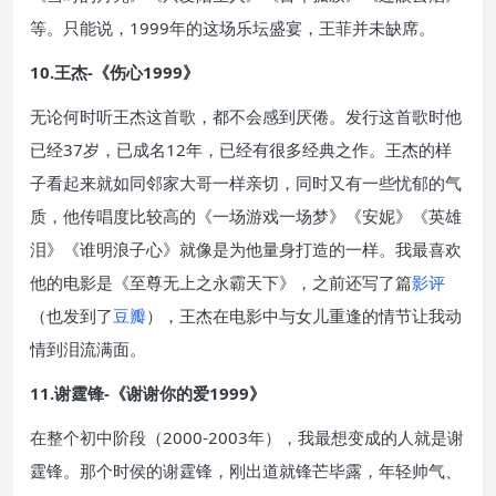
等。只能说，1999年的这场乐坛盛宴，王菲并未缺席。
10.王杰-《伤心1999》
无论何时听王杰这首歌，都不会感到厌倦。发行这首歌时他
已经37岁，已成名12年，已经有很多经典之作。王杰的样
子看起来就如同邻家大哥一样亲切，同时又有一些忧郁的气
质，他传唱度比较高的《一场游戏一场梦》《安妮》《英雄
泪》《谁明浪子心》就像是为他量身打造的一样。我最喜欢
他的电影是《至尊无上之永霸天下》，之前还写了篇
影评
（也发到了
豆瓣
），王杰在电影中与女儿重逢的情节让我动
情到泪流满面。
11.谢霆锋-《谢谢你的爱1999》
在整个初中阶段（2000-2003年），我最想变成的人就是谢
霆锋。那个时侯的谢霆锋，刚出道就锋芒毕露，年轻帅气、