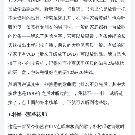
友放学后踢足球、野塘游泳、打群架，书包里总是放着一把
不太锋利的匕首。情窦虽还未开，在同学家看黄碟时也会呼
吸紧促，羡慕有女朋友的男同学。一般的家庭都有一台放歌
的设备——我忘了叫啥名字，它可以放磁带，有条伸缩的长
天线抽出来就能收广播，两边的大喇叭音质一般。有钱的同
学家里有VCD（后来升级成了DVD）可以放歌碟。我自己也
搞了台小的收音机，记得外面小商店里劣质的磁带2块钱就
能买一盘，包装稍微好点的要10块-20块钱。
然后再说说其中一些熟悉的歌曲吧（排名不分先后，其中大
多数也是1999年之后才听过的），我就不一一挂上试听链
接了，点上面的虾米榜单上、下就可以听到这些歌。
1.朴树-《那些花儿》
这是一首至今仍然在KTV点唱率极高的歌，朴树唱这首歌时