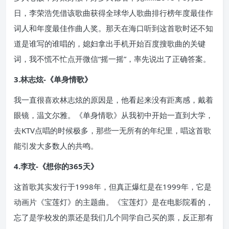
日，李荣浩凭借该歌曲获得全球华人歌曲排行榜年度最佳作
词人和年度最佳作曲人奖。那天在海口听到这首歌时还不知
道是谁写的谁唱的，媳妇拿出手机开始百度搜歌曲的关键
词，我不慌不忙点开微信“摇一摇”，率先说出了正确答案。
3.林志炫-《单身情歌》
我一直很喜欢林志炫的原因是，他看起来没有距离感，戴着
眼镜，温文尔雅。《单身情歌》从我初中开始一直到大学，
去KTV点唱的时候极多，那些一无所有的年纪里，唱这首歌
能引发大多数人的共鸣。
4.李玟-《想你的365天》
这首歌其实发行于1998年，但真正爆红是在1999年，它是
动画片《宝莲灯》的主题曲。《宝莲灯》是在电影院看的，
忘了是学校发的票还是我们几个同学自己买的票，反正那有