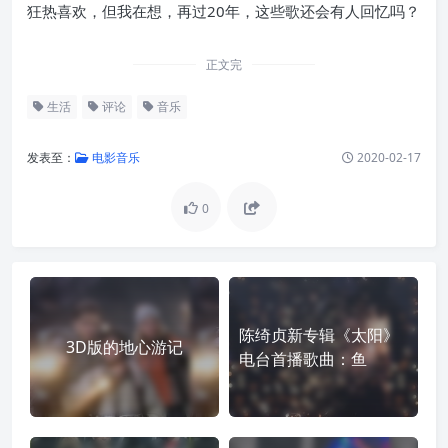
狂热喜欢，但我在想，再过20年，这些歌还会有人回忆吗？
正文完
生活
评论
音乐
发表至：
电影音乐
2020-02-17
0
陈绮贞新专辑《太阳》
3D版的地心游记
电台首播歌曲：鱼