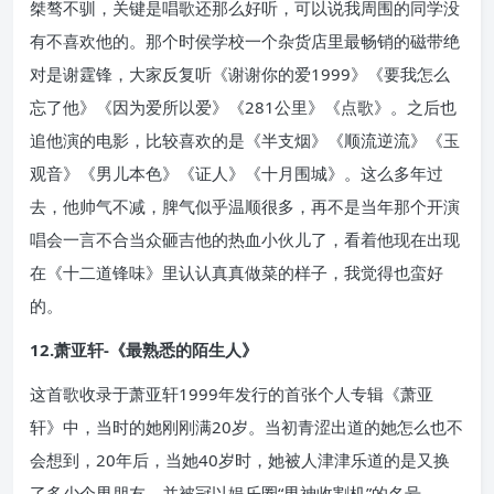
桀骜不驯，关键是唱歌还那么好听，可以说我周围的同学没
有不喜欢他的。那个时侯学校一个杂货店里最畅销的磁带绝
对是谢霆锋，大家反复听《谢谢你的爱1999》《要我怎么
忘了他》《因为爱所以爱》《281公里》《点歌》。之后也
追他演的电影，比较喜欢的是《半支烟》《顺流逆流》《玉
观音》《男儿本色》《证人》《十月围城》。这么多年过
去，他帅气不减，脾气似乎温顺很多，再不是当年那个开演
唱会一言不合当众砸吉他的热血小伙儿了，看着他现在出现
在《十二道锋味》里认认真真做菜的样子，我觉得也蛮好
的。
12.萧亚轩-《最熟悉的陌生人》
这首歌收录于萧亚轩1999年发行的首张个人专辑《萧亚
轩》中，当时的她刚刚满20岁。当初青涩出道的她怎么也不
会想到，20年后，当她40岁时，她被人津津乐道的是又换
了多少个男朋友，并被冠以娱乐圈“男神收割机”的名号。，