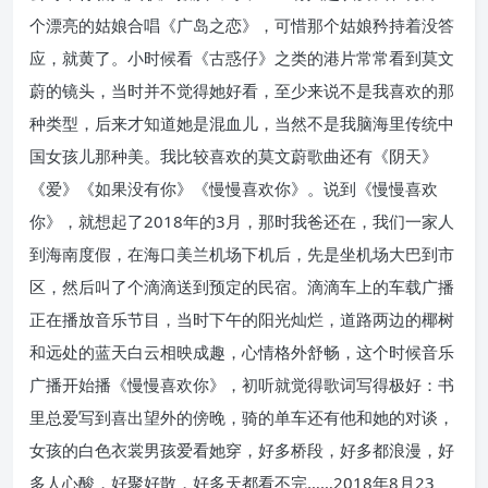
个漂亮的姑娘合唱《广岛之恋》，可惜那个姑娘矜持着没答
应，就黄了。小时候看《古惑仔》之类的港片常常看到莫文
蔚的镜头，当时并不觉得她好看，至少来说不是我喜欢的那
种类型，后来才知道她是混血儿，当然不是我脑海里传统中
国女孩儿那种美。我比较喜欢的莫文蔚歌曲还有《阴天》
《爱》《如果没有你》《慢慢喜欢你》。说到《慢慢喜欢
你》，就想起了2018年的3月，那时我爸还在，我们一家人
到海南度假，在海口美兰机场下机后，先是坐机场大巴到市
区，然后叫了个滴滴送到预定的民宿。滴滴车上的车载广播
正在播放音乐节目，当时下午的阳光灿烂，道路两边的椰树
和远处的蓝天白云相映成趣，心情格外舒畅，这个时候音乐
广播开始播《慢慢喜欢你》，初听就觉得歌词写得极好：书
里总爱写到喜出望外的傍晚，骑的单车还有他和她的对谈，
女孩的白色衣裳男孩爱看她穿，好多桥段，好多都浪漫，好
多人心酸，好聚好散，好多天都看不完……2018年8月23