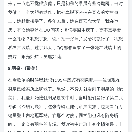
来，一点也不觉得疲倦，只是初秋的早晨有些冷飕飕，当时
我做了一个大胆的动作，把外套脱下来披在喜欢的女生身
上，她默默接受了。多年以后，她在西安念大学，我在重
庆，有次她突然在QQ问我：暑假要回重庆了，需不需要带
什么礼物？我想了想，说：拍一张照片发给我就行了，我想
看看古城墙。过了几天，QQ邮箱里有了一张她在城墙上的
照片，阳光灿烂，笑靥如花。
8.羽泉-《最美》
在看歌单的时候我就想1999年应该有羽泉吧——虽然现在
羽泉已经实质上解散了。果然，不费力就看到了羽泉的《最
美》。我最开始接触羽泉是初中时，当时他们发行了第二张
专辑《冷酷到底》，这张专辑让他们名声大振，也凭着百万
销量登上内地冠军榜。在那个时侯，同学们但凡有随身听
的，一定会有羽泉的专辑。我读初中时班上有个惯例是，上