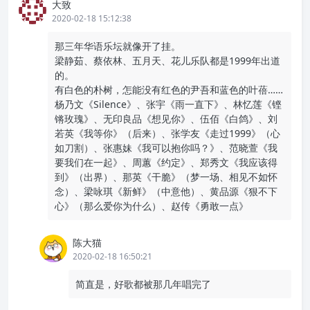
大致
2020-02-18 15:12:38
那三年华语乐坛就像开了挂。
梁静茹、蔡依林、五月天、花儿乐队都是1999年出道
的。
有白色的朴树，怎能没有红色的尹吾和蓝色的叶蓓……
杨乃文《Silence》、张宇《雨一直下》、林忆莲《铿
锵玫瑰》、无印良品《想见你》、伍佰《白鸽》、刘
若英《我等你》（后来）、张学友《走过1999》（心
如刀割）、张惠妹《我可以抱你吗？》、范晓萱《我
要我们在一起》、周蕙《约定》、郑秀文《我应该得
到》（出界）、那英《干脆》（梦一场、相见不如怀
念）、梁咏琪《新鲜》（中意他）、黄品源《狠不下
心》（那么爱你为什么）、赵传《勇敢一点》
陈大猫
2020-02-18 16:50:21
简直是，好歌都被那几年唱完了