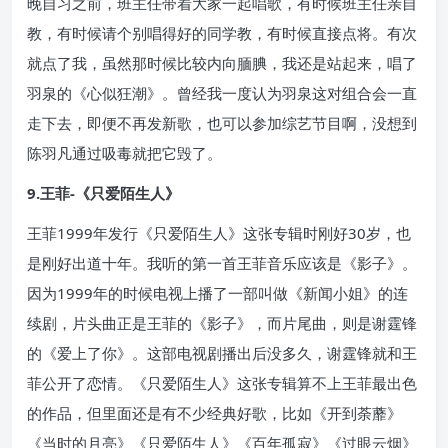
晚自习之前，班主任带着大家一起唱歌，有时候班主任亲自
教，有时候请个别唱得好的同学教，有时候直接点将。有次
就点了我，虽然那时候比较内向腼腆，我还是站起来，唱了
羽泉的《心似狂潮》。曾经我一度认为羽泉这对组合会一直
走下去，即便不再发新歌，也可以参加综艺节目啊，没想到
陈羽凡通过吸毒就把它毁了。
9.王菲-《只爱陌生人》
王菲1999年发行《只爱陌生人》这张专辑时刚好30岁，也
是刚好出道十年。我听的第一首王菲音乐应该是《影子》。
因为1999年的时候电视上播了一部叫做《新闻小姐》的连
续剧，片头曲正是王菲的《影子》，而片尾曲，则是谢霆锋
的《爱上了你》。这部电视剧播出后没多久，谢霆锋就和王
菲公开了恋情。《只爱陌生人》这张专辑算不上王菲最出色
的作品，但里面还是有不少经典好歌，比如《开到荼蘼》
《当时的月亮》《只爱陌生人》《百年孤寂》《过眼云烟》