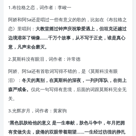
1.布拉格之恋，词作者：李峻一
阿娇和阿Sa还是唱过一些有意义的歌的，比如在《布拉格之
恋》里唱到：
大教堂摇过钟声庆祝挚爱遇上，但坦克还越过
边境溶坏了铜像……千万个故事，从不写于正史，谁是真心
意，凡声未会磨灭。
2.莫斯科没有眼泪，词作者：许常德
阿娇、阿Sa还有首歌词写得不错的，是《莫斯科没有眼
泪》：
冬天的离别，在莫斯科的深夜，一列列军队，在街上
森严戒备。
仅此一句写得有意境，后面的词跟莫斯科完全无
关。
3.光辉岁月，词作者：黄家驹
“
黑色肌肤给他的意义 是一生奉献，肤色斗争中，年月把拥
有变做失去，疲倦的双眼带着期望……一生经过彷徨的挣扎