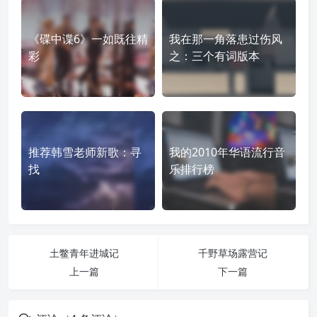
《碟中谍6》一如既往精
我在那一角落患过伤风
彩
之：三个有词版本
推荐韩雪老师新歌：寻
我的2010年华语流行音
找
乐排行榜
土鳖青年进城记
千野草场露营记
上一篇
下一篇