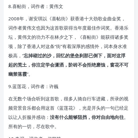
8.喜帖街，词作者：黄伟文
2008年，谢安琪以《喜帖街》获香港十大劲歌金曲金奖，
词作者黄伟文也因为这首歌获得当年度最佳作词奖。香港乐
坛，黄伟文的功力不在林夕之下，《喜帖街》能获得诸多奖
项，除了香港人对这条“街”有着深厚的感情外，词本身水准
极高，“
忘掉砌过的沙，回忆的堡垒刹那已倒下，面对这浮
起的荒土，你注定学会潇洒，阶砖不会拒绝磨蚀，窗花不可
幽禁落霞
”。
9.蓝莲花，词作者：许巍
在无数个场合听到这首歌，很多人骑自行车进藏，所录的视
频背景音乐都会用这首《蓝莲花》，光是开头的一句已经足
以让人折服并感动：
没有什么能够阻挡，你对自由地向往
。
所有的一切，尽在歌中。