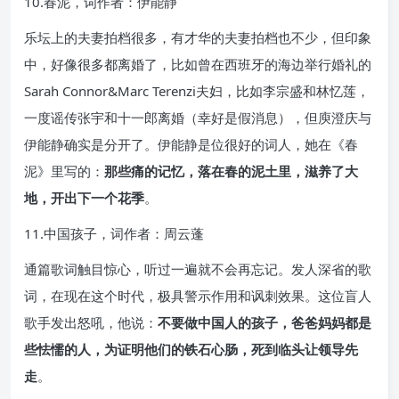
10.春泥，词作者：伊能静
乐坛上的夫妻拍档很多，有才华的夫妻拍档也不少，但印象
中，好像很多都离婚了，比如曾在西班牙的海边举行婚礼的
Sarah Connor&Marc Terenzi夫妇，比如李宗盛和林忆莲，
一度谣传张宇和十一郎离婚（幸好是假消息），但庾澄庆与
伊能静确实是分开了。伊能静是位很好的词人，她在《春
泥》里写的：
那些痛的记忆，落在春的泥土里，滋养了大
地，开出下一个花季
。
11.中国孩子，词作者：周云蓬
通篇歌词触目惊心，听过一遍就不会再忘记。发人深省的歌
词，在现在这个时代，极具警示作用和讽刺效果。这位盲人
歌手发出怒吼，他说：
不要做中国人的孩子，爸爸妈妈都是
些怯懦的人，为证明他们的铁石心肠，死到临头让领导先
走
。