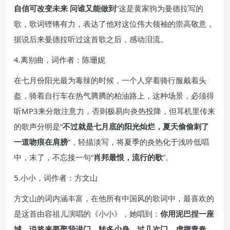
自信可改变未来 问谁又能做到
”这是黄家驹为曼德拉写的
歌，歌词铿锵有力，表达了他对这位伟大领袖的崇高敬意，
据说后来曼德拉听过这首歌之后，感动泪流。
4.离别曲，词作者：陈珊妮
在七月份阳光最为毒辣的时候，一个人穿着骑行服戴着头
盔，骑着自行车在热气腾腾的柏油路上，这种场景，必须得
听MP3来分散注意力，否则极易向炎热投降，但耳机里传来
的歌声分明是“
不过就是七月底的阳光灿烂，夏天偷偷刺了
一道吻痕在肩膀
”，轻描淡写，将夏季的炎热化于浅吟低唱
中，末了，不忘接一句“
肖邦最恨，流行的歌
”。
5.小小，词作者：方文山
方文山的词内涵丰富，在他所有中国风的歌词中，最喜欢的
是这首由容祖儿演唱的《小小》，她唱到：
你用泥巴捏一座
城，说将来要娶我进门，转多少身，过几次门，虚掷青春。