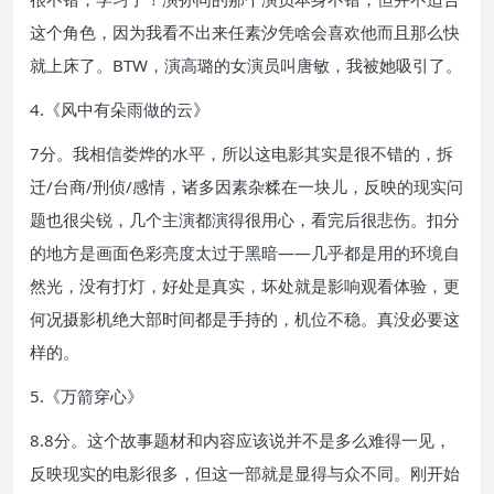
这个角色，因为我看不出来任素汐凭啥会喜欢他而且那么快
就上床了。BTW，演高璐的女演员叫唐敏，我被她吸引了。
4.《风中有朵雨做的云》
7分。我相信娄烨的水平，所以这电影其实是很不错的，拆
迁/台商/刑侦/感情，诸多因素杂糅在一块儿，反映的现实问
题也很尖锐，几个主演都演得很用心，看完后很悲伤。扣分
的地方是画面色彩亮度太过于黑暗——几乎都是用的环境自
然光，没有打灯，好处是真实，坏处就是影响观看体验，更
何况摄影机绝大部时间都是手持的，机位不稳。真没必要这
样的。
5.《万箭穿心》
8.8分。这个故事题材和内容应该说并不是多么难得一见，
反映现实的电影很多，但这一部就是显得与众不同。刚开始