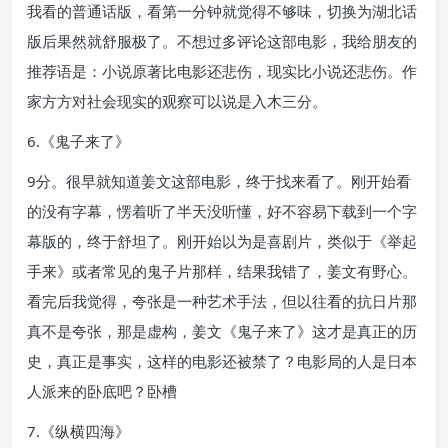
我看的普通话版，看第一分钟就觉得不够味，切换为湖北话
版后果然就舒服极了。不想过多评论这部电影，我给朋友的
推荐语是：小说原著比电影还悲伤，现实比小说还悲伤。作
家方方对社会现实的观察可以说是入木三分。
6.《鬼子来了》
9分。很早就知道姜文这部电影，终于找来看了。刚开始看
的没有字幕，愣着听了半天没听懂，好不容易下载到一个字
幕版的，终于舒坦了。刚开始以为是喜剧片，类似于《举起
手来》或者常见的鬼子片那样，结果我错了，姜文有野心。
看完后我觉得，夸张是一种艺术手法，但以往看的抗日片那
真不是夸张，那是虚构，姜文《鬼子来了》这才是真正的历
史，真正是事实，这样的电影还被禁了？电影局的人是日本
人派来的卧底吧？卧槽
7.《纵横四海》