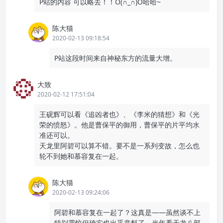
P站的内容 可以略去！！O(∩_∩)O哈哈~
陈大猫
2020-02-13 09:18:54
P站这段时间来自神秘东方的流量大增。
大致
2020-02-12 17:51:04
王砚辉可以看《追凶者也》、《李米的猜想》和《光
荣的愤怒》。他是曹保平的御用，曹保平的片平均水
准还可以。
天龙里阿碧可以算不错。要不是一系列变故，怎么也
轮不到她和慕容复在一起。
陈大猫
2020-02-13 09:24:06
阿碧和慕容复在一起了？这真是——虽然谈不上
特别震惊但确实也出乎意料了。当年看天龙八部