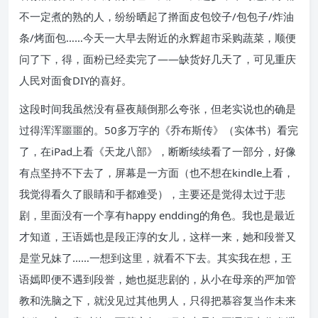
不一定煮的熟的人，纷纷晒起了擀面皮包饺子/包包子/炸油
条/烤面包……今天一大早去附近的永辉超市采购蔬菜，顺便
问了下，得，面粉已经卖完了——缺货好几天了，可见重庆
人民对面食DIY的喜好。
这段时间我虽然没有昼夜颠倒那么夸张，但老实说也的确是
过得浑浑噩噩的。50多万字的《乔布斯传》（实体书）看完
了，在iPad上看《天龙八部》，断断续续看了一部分，好像
有点坚持不下去了，屏幕是一方面（也不想在kindle上看，
我觉得看久了眼睛和手都难受），主要还是觉得太过于悲
剧，里面没有一个享有happy endding的角色。我也是最近
才知道，王语嫣也是段正淳的女儿，这样一来，她和段誉又
是堂兄妹了……一想到这里，就看不下去。其实我在想，王
语嫣即便不遇到段誉，她也挺悲剧的，从小在母亲的严加管
教和洗脑之下，就没见过其他男人，只得把慕容复当作未来